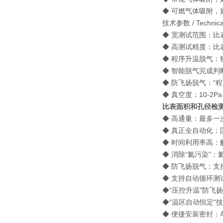
◆ 可燃气体吸附，如 
技术参数 / Technical
◆ 宽测试范围：比表面积
◆ 高测试精度：比表
◆ 程序升温脱气：软
◆ 智能脱气完成判
◆ 防飞扬脱气：“程序
◆ 真空度：10-2P
比表面积和孔径检
◆ 高通量：最多一
◆ 真正全自动化：
◆ 时间利用率高：
◆ 消除“氦污染"
◆ 防飞扬脱气：支持
◆ 支持自动循环测
◆“压控升温"防飞
◆“温区自动恒定"
◆ 便捷安装密封：