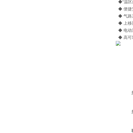
◆“温区
◆ 便捷
◆ 气路
◆ 上移
◆ 电动
◆ 高可