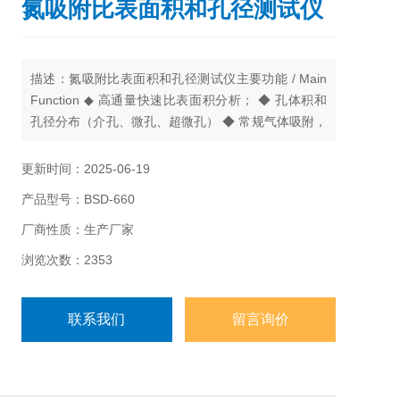
氮吸附比表面积和孔径测试仪
描述：氮吸附比表面积和孔径测试仪主要功能 / Main
Function ◆ 高通量快速比表面积分析； ◆ 孔体积和
孔径分布（介孔、微孔、超微孔） ◆ 常规气体吸附，
如 N2,O2,Ar,CO,CO2 等 ◆ 可燃气体吸附，如
H2,CH4,C2H6 等烷烯炔烃；
更新时间：2025-06-19
产品型号：BSD-660
厂商性质：生产厂家
浏览次数：2353
联系我们
留言询价