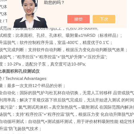
助您的吗？
体吸附，如 N2,O2,Ar,CO,CO2 等
体吸附，如 H2,CH4,C2H6 等烷烯炔烃；
Technical Parameter
范围：比表面积0.0005㎡/g以上，孔径0.35-500nm;
试精度：比表面积、孔径、孔体积、吸附量≤1%RSD（标准样品）;
升温脱气：软件控制程序升温，室温-400℃，精度优于0.1℃；
脱气完成判断：支持软件自动判断，根据压力变化自动判断脱气效果；
脱气：“程序控压"+“程序控温"+“脱气炉升降"=“压控升温";
：10-2Pa，选配分子泵，真空度可达10-8Pa;
比表面积和孔径测试仪
Technical Advantages
量：最多一次支持12个样品的分析；
全自动化：国际的脱气炉与杜瓦杯自动切换，无需人工转移样 品管或脱
利用率高：解决了常规仪器下班后脱气完成后，无法开始进入测试 的时
“氦污染"：氦气测试死体积→真空加热脱气→吸附测试 在国际范围内解
扬脱气：支持“程序控压"+“程序控温"脱气，根据压力变 化自动升降脱气
自动循环测试：自动脱气+测试循环测试，用于评价材料吸附性能 稳定性
升温"防飞扬脱气技术；