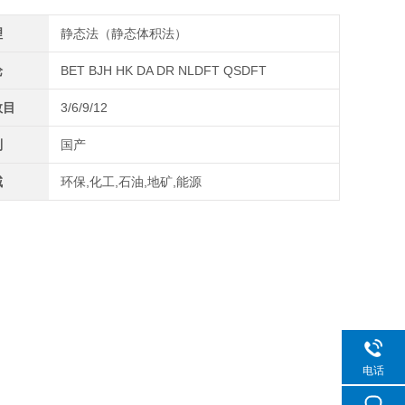
理
静态法（静态体积法）
论
BET BJH HK DA DR NLDFT QSDFT
数目
3/6/9/12
别
国产
域
环保,化工,石油,地矿,能源
电话