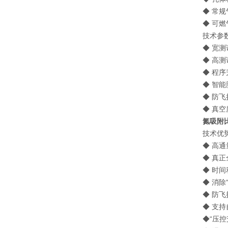
◆ 常规气
◆ 可燃气
技术参数 / 
◆ 宽测试
◆ 高测
◆ 程序
◆ 智能
◆ 防飞扬
◆ 真空度
氮吸附
技术优势 / 
◆ 高通
◆ 真正
◆ 时间
◆ 消除
◆ 防飞
◆ 支持
◆“压控