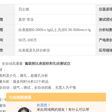
贝士德
仪器原
围
真空-常压
测试理
围
比表面积0.0005㎡/g以上,孔径0.35-500nm㎡/g
分析站
间
50万-100万
产地类
类
比表面及孔径分析仪
应用领
60 全自动高通量
氮吸附比表面积和孔径测试仪
述：
面积及介孔，微孔，超微孔分析
量分析：最多同时分析12个样品
全自动：脱气→测试，全自动切换，无需人为干预
 Main Function
欢迎您！
量快速比表面积分析；
来自局域网的朋友！有什么可以帮
积和孔径分布（介孔、微孔、超微孔）