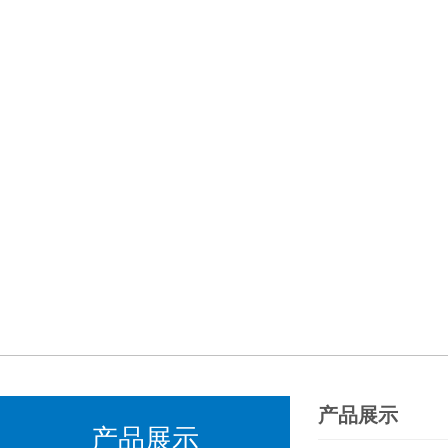
产品展示
产品展示