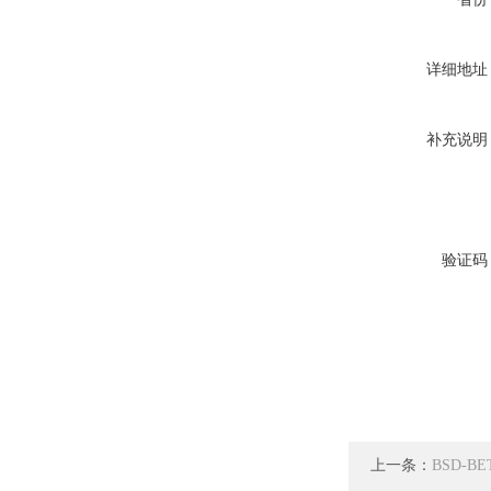
详细地址
补充说明
验证码
上一条：
BSD-