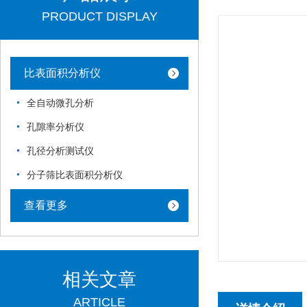
PRODUCT DISPLAY
比表面积分析仪
全自动微孔分析
孔隙率分析仪
孔径分析测试仪
分子筛比表面积分析仪
查看更多
相关文章
ARTICLE