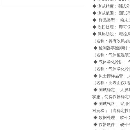
◆ 测试精度：测试
◆ 测试范围： 测试
◆ 样品类型： 粉末
◆ 吹扫处理： 即可
◆ 风热助脱： 程
（名称：具有吹风加热功能
◆ 检测器零漂抑制：
（名称：气体恒温装置及比
◆ 气体净化冷阱： 
（名称：气体净化冷阱及比
◆ 贝士德样品管：
（名称：比表面仪U型样品管
◆ 测试稳定： 大
状态，使得仪器稳定
◆ 测试气路： 采
对宽松；（高稳定性
◆ 数据处理： 软
◆ 仪器硬件： 硬