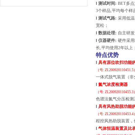
l
测试时间
:
BET
多点
3
个样品
,
平均每个样
l
测试气路
:
采用低温
宽松；
l
数据处理
:
自主研发
l
仪器硬件
:
硬件采用
长
,
平均使用
2
年以上
特点优势
l
具有原位吹扫功能
（号
:
ZL200920110451.5
一体式脱气装置（非
l
氮气浓度检测器
（号
: ZL200920110455.3
色谱法氮气分压检测
l
具有风热助脱功能
（号
:
ZL200920110453.4
程控风热助脱装置，
l
气体恒温装置及比