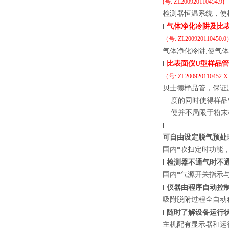
(
号
:
ZL200920110454.9
)
检测器恒温系统，使
l
气体净化冷阱及比
（号
:
ZL200920110450.0
气体净化冷阱
,
使气体
l
比表面仪
U
型样品管
（号
:
ZL
200920110452.X
贝士德样品管，保证
度的同时使得样品
便并不局限于粉末
l
可自由设定脱气预处
国内*吹扫定时功能
l
检测器不通气时不
国内*气源开关指示
l
仪器由程序自动控
吸附脱附过程全自动
l
随时了解设备运行
主机配有显示器和运