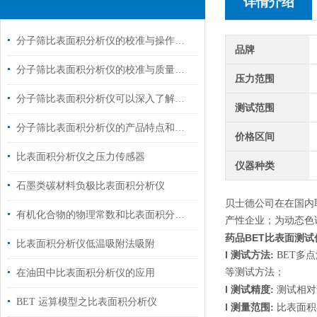
详情介绍
分子筛比表面积分析仪的校准与操作要点概述
品牌
分子筛比表面积分析仪的校准与质量控制技巧分析
压力范围
分子筛比表面积分析仪可以深入了解分子筛的结构和性能
测试范围
分子筛比表面积分析仪的产品特点和操作方法介绍
价格区间
比表面积分析仪之压力传感器
仪器种类
石墨类碳材料负极比表面积分析仪
贝士德公司在在国内取
有机化合物的物理常数和比表面积分析仪的吸附
产性企业；为动态色谱
药品BET比表面测试
比表面积分析仪低温吸附法吸附
l
测试方法
:
BET
多点
等测试方法；
在油田中比表面积分析仪的应用
l
测试精度
:
测试相对
BET 运算模型之比表面积分析仪
l
测量范围
:
比表面积