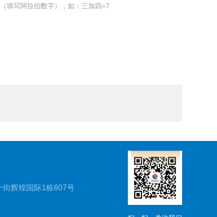
（填写阿拉伯数字），如：三加四=7
街辉煌国际1栋607号