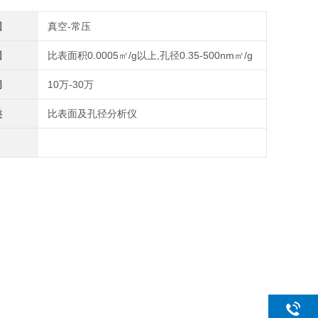
围
真空-常压
围
比表面积0.0005㎡/g以上,孔径0.35-500nm㎡/g
间
10万-30万
类
比表面及孔径分析仪