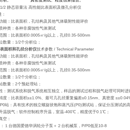
径分析
;
真密度测试、粒度估算报告。
PM1/2 静态容量法 高性能比表面积及微孔分析仪
述：
功能：比表面积，孔结构及其他气体吸附性能评价
质种类：各种非腐蚀性气体测试
围：比表面积0.0005㎡/g以上，孔径0.35-500nm
位数量：1/2个分析位；
比表面积和孔径分析仪
技术参数 / Technical Parameter
功能：比表面积，孔结构及其他气体吸附性能评价
质种类：各种非腐蚀性气体测试
围：比表面积0.0005㎡/g以上，孔径0.35-500nm
位数量：1/2个分析位；
站数量：2个预处理站；
性：测试系统和脱气系统相互独立，样品的测试过程和脱气处理可同时进
度：比表面积≤±1.0%、最可几孔径重复偏差≤0.15nm、真密度 ≤±0.04
立P0站：具有技术的独立螺旋状饱和蒸汽压(P0)测试站，保证分压测试的
升温脱气：软件控制程序升温，室温-400℃，精度优于0.1℃；
真空：
：１台德国爱德华涡轮分子泵＋２台机械泵，P/P0低至10-8