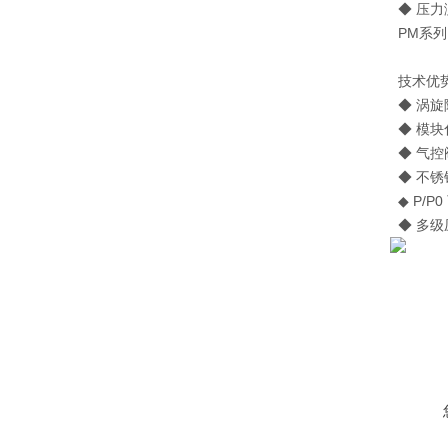
◆ 压力
PM系列：
技术优势 Te
◆ 涡旋
◆ 模块
◆ 气控
◆ 不锈
◆ P/P0
◆ 多级