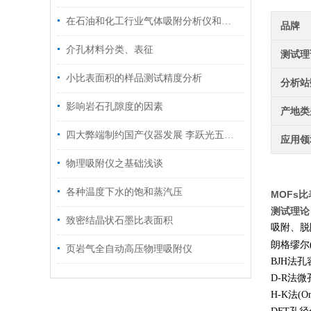
在石油和化工行业气体吸附分析仪和压汞仪的应用
品牌
介孔材料分类、表征
测试理
小比表面积的样品测试精度分析
分析站
影响岩石孔隙度的因素
产地类
四大弊端制约国产仪器发展 李跃光五建议寻找突破口
应用领
物理吸附仪之基础浅谈
各种温度下水的饱和蒸汽压
MOFs
测试理论
致密结晶状石墨比表面积
吸附、
朗格缪尔
页岩气全自动高压物理吸附仪
BJH
法
D-R
法
H-K
法
(Or