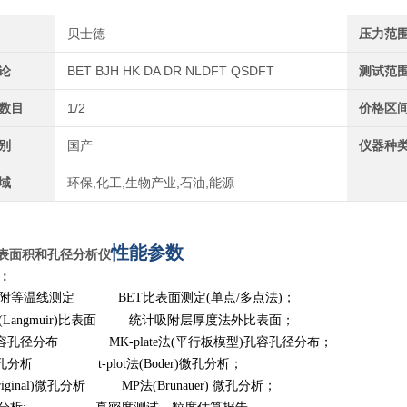
贝士德
压力范
论
BET BJH HK DA DR NLDFT QSDFT
测试范
数目
1/2
价格区
别
国产
仪器种
域
环保,化工,生物产业,石油,能源
性能参数
比表面积和孔径分析仪
：
脱附等温线测定
BET
比表面测定
(
单点
/
多点法
)
；
(Langmuir)
比表面 统计吸附层厚度法外比表面；
孔容孔径分布
MK-plate
法
(
平行板模型
)
孔容孔径分布；
微孔分析
t-plot
法
(Boder)
微孔分析；
iginal)
微孔分析
MP
法
(Brunauer)
微孔分析；