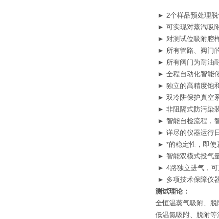
► 2个样品预处理
► 可实现对蒸汽吸附
► 对测试位吸附腔
► 所有管路、阀门
► 所有阀门为耐油
► 全程自动化智能
► 独立的高精度饱
► 双冷阱保护真空
► 非阻隔式防污染
► 智能自检流程，
► 详尽的仪器运行
► *的稳定性，即
► 智能双模式投气
► 4路独立进气，可
► 多项技术保障仪
测试理论：
全恒温蒸气吸附、脱
低温氮吸附、脱附等