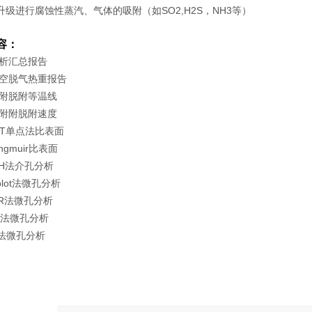
可升级进行腐蚀性蒸汽、气体的吸附（如SO2,H2S，NH3等）
容：
分析汇总报告
真空脱气热重报告
吸附脱附等温线
吸附附脱附速度
BET单点法比表面
angmuir比表面
JH法介孔分析
-plot法微孔分析
-R法微孔分析
HK法微孔分析
F法微孔分析