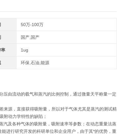
间
50万-100万
别
国产,国产
辨率
1ug
域
环保,石油,能源
蒸汽分压由流动的载气和蒸汽的比例控制，通过微量天平称量一定
差来源，直接获得吸附量，所以对于气体尤其是蒸汽的测试精
吸附动力学特性的缺陷；
有机蒸汽及各种气体的吸附量，吸附速率等参数；在动态重量法蒸
性能进行研究开发的科研单位和企业用户，由于其*的优势，重