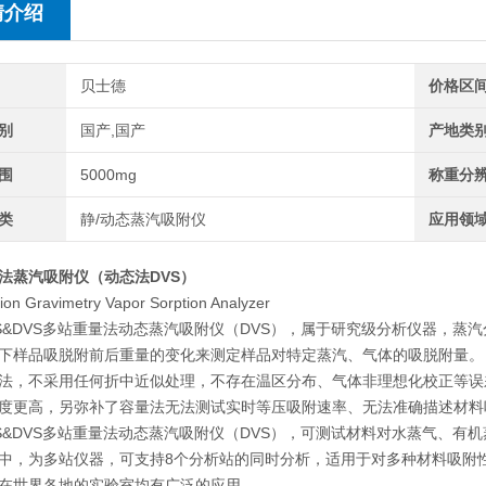
情介绍
贝士德
价格区
别
国产,国产
产地类
围
5000mg
称重分
类
静/动态蒸汽吸附仪
应用领
法蒸汽吸附仪（动态法DVS）
tion Gravimetry Vapor Sorption Analyzer
VVS&DVS多站重量法动态蒸汽吸附仪（DVS），属于研究级分析仪器，
下样品吸脱附前后重量的变化来测定样品对特定蒸汽、气体的吸脱附量。
法，不采用任何折中近似处理，不存在温区分布、气体非理想化校正等误
度更高，另弥补了容量法无法测试实时等压吸附速率、无法准确描述材料
VVS&DVS多站重量法动态蒸汽吸附仪（DVS），可测试材料对水蒸气、
中，为多站仪器，可支持8个分析站的同时分析，适用于对多种材料吸附
在世界各地的实验室均有广泛的应用。