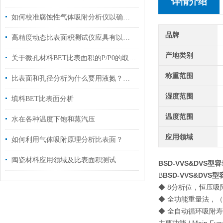
详情介绍
如何校准腐蚀性气体吸附分析仪以确保数据准确性
品牌
高精度动态比表面积测试仪应具有以下十项特征
产地类别
关于微孔材料BET比表面积的P/P0的取点范围
称重范围
比表面和孔径分析为什么要用液氮？不用可以吗？
湿度范围
填料BET比表面分析
温度范围
水在各种温度下饱和蒸汽压
应用领域
如何利用气体吸附原理分析比表面？
陶瓷材料应用领域及比表面积测试
BSD-VVS&DVS型
容
B
BSD-VVS&DVS型
◆ 8分析位，恒压
◆ 全功能重量法，（
◆ 全自动循环吸附