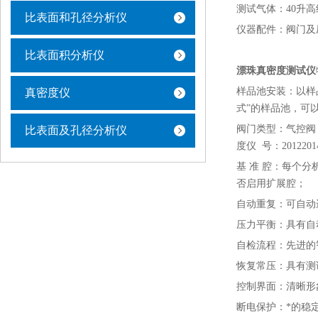
测试气体：40升高
比表面和孔径分析仪
仪器配件：阀门及
比表面积分析仪
漂珠真密度测试仪
样品池安装：以样
真密度仪
式”的样品池，可以
阀门类型：气控阀
比表面及孔径分析仪
度仪 号：2012201
基 准 腔：每个
否启用扩展腔；
自动重复：可自动
压力平衡：具有自
自检流程：先进的
恢复常压：具有测
控制界面：清晰形
断电保护：*的稳