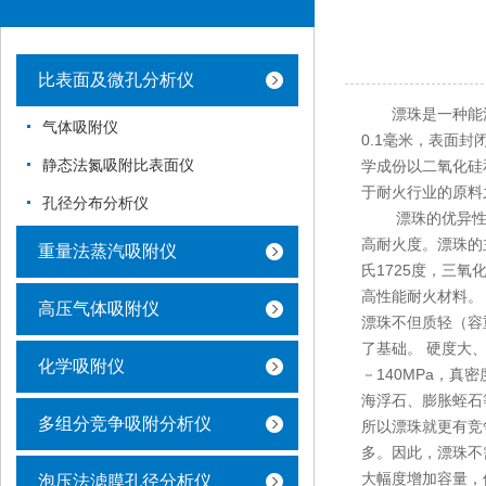
比表面及微孔分析仪
漂珠是一种能浮于水
气体吸附仪
0.1毫米，表面
静态法氮吸附比表面仪
学成份以二氧化硅
于耐火行业的原料
孔径分布分析仪
漂珠的优异性
高耐火度。漂珠的
重量法蒸汽吸附仪
氏1725度，三氧
高性能耐火材料。
高压气体吸附仪
漂珠不但质轻（容重
了基础。 硬度大
化学吸附仪
－140MPa，真
海浮石、膨胀蛭石
多组分竞争吸附分析仪
所以漂珠就更有竞争
多。因此，漂珠不
大幅度增加容量，
泡压法滤膜孔径分析仪