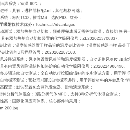
恒温系统：室温-60℃；
进样：具有，进样器标配1ml，其他规格可选；
系统：标配TCD，推荐MS，选配PID、红外；
学吸附仪
技术优势 / Technical Advantages
动测试：双加热炉自动切换，预处理完成后无需等待降温，直接切 换另
有双加热炉自动切换装置的化学吸附仪号：ZL2020213706837.
参比管：温度传感器置于样品管的温度参比管中（温度传感器与样 品处
管的U形样品管号：2020202287168.
风冷降温系统：风冷位设置风冷管和温度探测器，自动识别风冷位 加热
有内置风管降温结构加热炉的自动化学吸附仪号：2020214986498.
多步骤连续自动测试：全自动执行按照编辑好的多步测试方案，用于评 
自动循环测试：预处理+测试自动循环进行，用于评价材料的寿命及化 学
高配置：默认配置包含蒸汽发生器、脉动滴定系统；
3种分析气体混合：3路分析气体MFC，支持3种分析气体混合测试；
性高：国际化供应商体系，核心部件均采用；