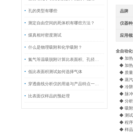
孔的类型有哪些
品牌
测定自由空间的死体积有哪些方法？
仪器种
煤真相对密度测试
应用领
什么是物理吸附和化学吸附？
全自动化
◆ 加热
氮气等温吸脱附计算比表面积、孔径分布
◆ 加
低比表面积测试如何选择气体
◆ 质量
◆ 蒸汽
穿透曲线分析仪的用途与产品特点一一介绍
◆ 冷
◆ 脉冲
比表面仪样品的预处理
◆ 分析
◆ 吸附
◆ 测试压
◆ 程序升
◆ 样品