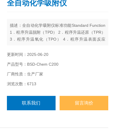
全自动化学吸附仪
描述：全自动化学吸附仪标准功能Standard Function
1．程序升温脱附（TPD） 2．程序升温还原（TPR）
3．程序升温氧化（TPO） 4．程序升温表面反应
（TPSR） 5．程序升温硫化（TPS） 6．脉冲滴定 脱
附动力学研究： 7．脱附活化能Ed 8．脱附系数指前
更新时间：2025-06-20
因子Ad 9．脱附级数n 吸附动力学研究： 10．吸附活
产品型号：BSD-Chem C200
化能Ea 11．吸附焓变△H 12．吸附系数指前因子Aa
厂商性质：生产厂家
浏览次数：6713
联系我们
留言询价