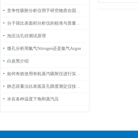
竞争性吸附分析仪用于研究物质在固体表面上的吸附行为
分子筛比表面积分析仪的校准与质量控制技巧分析
泡压法孔径测试原理
微孔分析用氮气Nitrogen还是氩气Argon
白炭黑介绍
如何有效使用有机蒸汽吸附仪进行实验？
静态容量法比表面及孔隙度测定仪技术参数及一览
水在各种温度下饱和蒸汽压