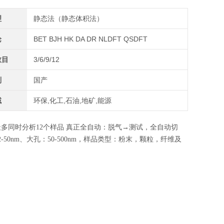
理
静态法（静态体积法）
论
BET BJH HK DA DR NLDFT QSDFT
数目
3/6/9/12
别
国产
域
环保,化工,石油,地矿,能源
多同时分析12个样品 真正全自动：脱气→测试，全自动切
2-50nm、大孔：50-500nm，样品类型：粉末，颗粒，纤维及