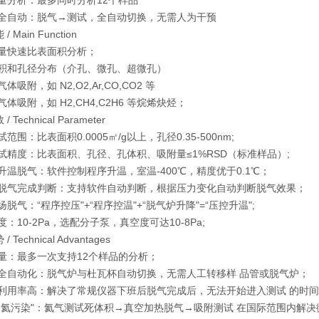
量分析：最多同时分析12个样品
全自动：脱气→测试，全自动切换，无需人为干预
 Main Function
量快速比表面积分析；
积和孔径分布（介孔、微孔、超微孔）
体吸附，如 N2,O2,Ar,CO,CO2 等
体吸附，如 H2,CH4,C2H6 等烷烯炔烃；
Technical Parameter
范围：比表面积0.0005㎡/g以上，孔径0.35-500nm;
试精度：比表面积、孔径、孔体积、吸附量≤1%RSD（标准样品）;
升温脱气：软件控制程序升温，室温-400℃，精度优于0.1℃；
脱气完成判断：支持软件自动判断，根据压力变化自动判断脱气效果；
脱气：“程序控压"+“程序控温"+“脱气炉升降"=“压控升温";
：10-2Pa，选配分子泵，真空度可达10-8Pa;
Technical Advantages
量：最多一次支持12个样品的分析；
全自动化：脱气炉与杜瓦杯自动切换，无需人工转移样 品管或脱气炉；
利用率高：解决了常规仪器下班后脱气完成后，无法开始进入测试 的时
“氦污染"：氦气测试死体积→真空加热脱气→吸附测试 在国际范围内解