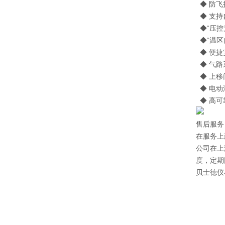
◆ 防飞
◆ 支持
◆“压控
◆“温区
◆ 便捷
◆ 气路
◆ 上移
◆ 电动
◆ 高可
售后服务
在服务上
公司在上
度，定期
贝士德仪