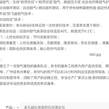
扬脱气：支持“程序控压"+“程序控温"脱气，根据压力变 化自动升降脱气
自动循环测试：自动脱气+测试循环测试，用于评价材料吸附性能 稳定性
升温"防飞扬脱气技术；
自动恒定"技术；
安装密封：单分析站6支样品管一次性密封技术，无需单支逐个密封，
系统全恒温：仪器内部气路系统全恒温至40℃，精度优于0.1℃；
门：人性化轻松开合，节约实验室空间；
涡轮液氮泵：人性化液氮添加，无极调速，随意移动，安全且便捷， 液
靠性：国际化供应商体系，核心部件均采用；
：
建立了一支朝气蓬勃的服务队伍，有专职服务工程师为用户提供安装、调
海，广州设有办事处，有90%的用户可以在24小时内到达仪器使用现场
回访制度等等，消除了用户的后顾之忧。
专业生产厂家贝士德,获得国家1
器提供专业的售前和优质的售后服务。
产品：