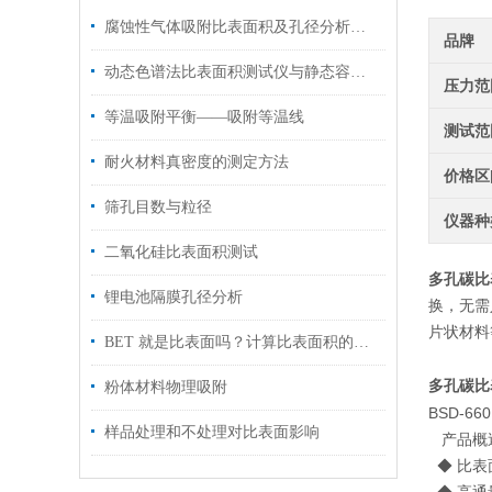
腐蚀性气体吸附比表面积及孔径分析仪的校准与维护指南说明
品牌
动态色谱法比表面积测试仪与静态容量法测试原理简介
压力范
等温吸附平衡――吸附等温线
测试范
耐火材料真密度的测定方法
价格区
筛孔目数与粒径
仪器种
二氧化硅比表面积测试
多孔碳比
锂电池隔膜孔径分析
换，无需人
片状材料
BET 就是比表面吗？计算比表面积的方法有多少种？
多孔碳比
粉体材料物理吸附
BSD-
样品处理和不处理对比表面影响
产品概
◆ 比表