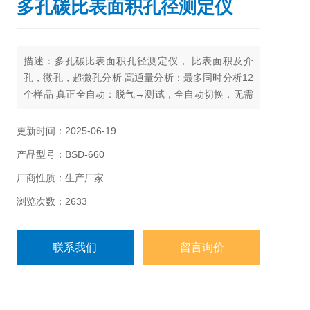
多孔碳比表面积孔径测定仪
描述：多孔碳比表面积孔径测定仪， 比表面积及介
孔，微孔，超微孔分析 高通量分析：最多同时分析12
个样品 真正全自动：脱气→测试，全自动切换，无需
人为干预。测试范围：比表面0.0005m2/g以上，微
孔：0.35-2nm、介孔：2-50nm、大孔：50-500nm，
更新时间：2025-06-19
样品类型：粉末，颗粒，纤维及片状材料等可装入样
产品型号：BSD-660
品管的材料。国内，远销海外，获得多项国内技术,。
厂商性质：生产厂家
浏览次数：2633
联系我们
留言询价