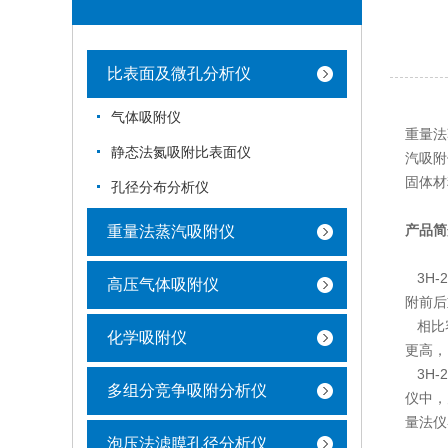
比表面及微孔分析仪
气体吸附仪
重量法
静态法氮吸附比表面仪
汽吸附
固体材
孔径分布分析仪
产品简
重量法蒸汽吸附仪
3H-
高压气体吸附仪
附前后
相比容
化学吸附仪
更高，
3H-
多组分竞争吸附分析仪
仪中，
量法仪
泡压法滤膜孔径分析仪