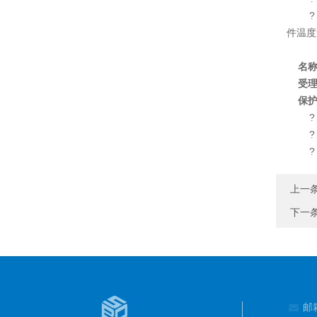
? 采
件温度
名
受
保
? 
? 
? 
上一
下一
邮