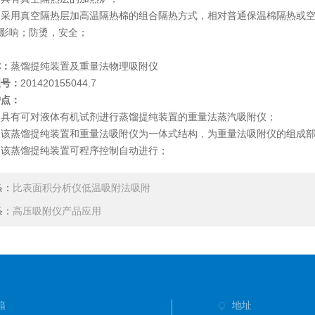
用真空隔热层加高温隔热棉的组合隔热方式，相对普通保温棉隔热或空
影响；防烫，安全；
称：
蒸馏提纯装置及重量法物理吸附仪
理号：
201420155044.7
护点：
具有可对液体有机试剂进行蒸馏提纯装置的重量法蒸汽吸附仪；
该蒸馏提纯装置和重量法吸附仪为一体式结构，为重量法吸附仪的组成部
该蒸馏提纯装置可程序控制自动进行；
条：
比表面积分析仪低温吸附法吸附
条：
高压吸附仪产品应用
箱
地址