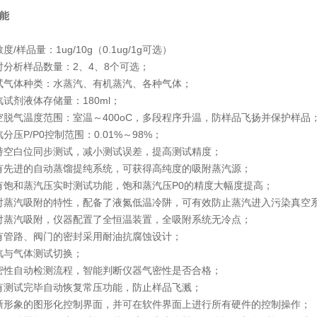
能
度/样品量：1ug/10g（0.1ug/1g可选）
时分析样品数量：2、4、8个可选；
试气体种类：水蒸汽、有机蒸汽、各种气体；
汽试剂液体存储量：180ml；
空脱气温度范围：室温～400oC，多段程序升温，防样品飞扬并保护样品
汽分压P/P0控制范围：0.01%～98%；
持空白位同步测试，减小测试误差，提高测试精度；
有先进的自动蒸馏提纯系统，可获得高纯度的吸附蒸汽源；
有饱和蒸汽压实时测试功能，饱和蒸汽压P0的精度大幅度提高；
对蒸汽吸附的特性，配备了液氮低温冷阱，可有效防止蒸汽进入污染真空
对蒸汽吸附，仪器配置了全恒温装置，全吸附系统无冷点；
有管路、阀门的密封采用耐油抗腐蚀设计；
汽与气体测试切换；
密性自动检测流程，智能判断仪器气密性是否合格；
有测试完毕自动恢复常压功能，防止样品飞溅；
晰形象的图形化控制界面，并可在软件界面上进行所有硬件的控制操作；