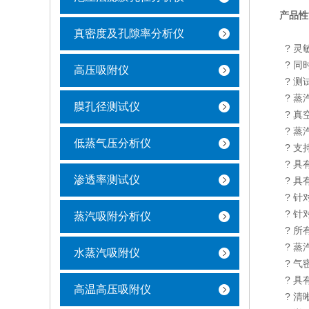
产品性
真密度及孔隙率分析仪
? 灵敏
? 同
高压吸附仪
? 测
? 蒸
膜孔径测试仪
? 真
? 蒸
低蒸气压分析仪
? 支
? 具
渗透率测试仪
? 具
? 针
? 针
蒸汽吸附分析仪
? 所
? 蒸
水蒸汽吸附仪
? 气
? 具
高温高压吸附仪
? 清