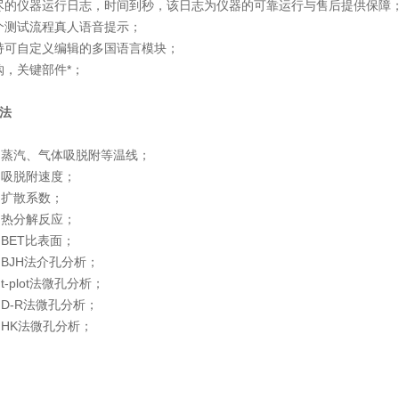
尽的仪器运行日志，时间到秒，该日志为仪器的可靠运行与售后提供保障
个测试流程真人语音提示；
持可自定义编辑的多国语言模块；
购，关键部件*；
法
蒸汽、气体吸脱附等温线；
吸脱附速度；
扩散系数；
热分解反应；
ET比表面；
BJH法介孔分析；
-plot法微孔分析；
-R法微孔分析；
HK法微孔分析；