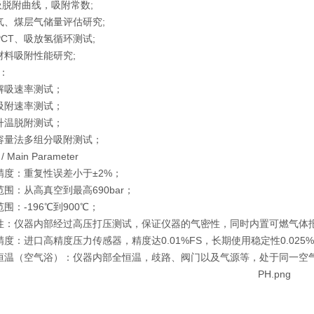
T吸脱附曲线，吸附常数;
气、煤层气储量评估研究;
PCT、吸放氢循环测试;
材料吸附性能研究;
：
解吸速率测试；
吸附速率测试；
升温脱附测试；
容量法多组分吸附测试；
Main Parameter
试精度：重复性误差小于±2%；
范围：从高真空到最高690bar；
围：-196℃到900℃；
性：仪器内部经过高压打压测试，保证仪器的气密性，同时内置可燃气体
精度：进口高精度压力传感器，精度达0.01%FS，长期使用稳定性0.025%
恒温（空气浴）：仪器内部全恒温，歧路、阀门以及气源等，处于同一空气浴环