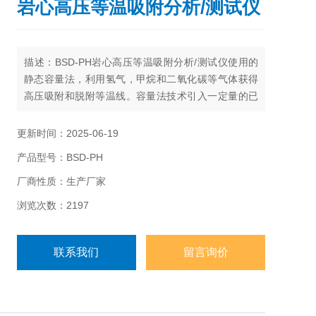
岩心高压等温吸附分析/测试仪
描述：BSD-PH岩心高压等温吸附分析/测试仪使用的
静态容量法，利用氢气，甲烷和二氧化碳等气体获得
高压吸附和脱附等温线。容量法技术引入一定量的已
知气体（吸附剂）到含有待测样品的分析室中，当样
品与吸附气体达到平衡时，记录Z终的平衡压力。这些
更新时间：2025-06-19
数据用来计算样品吸附气体的量。
产品型号：BSD-PH
厂商性质：生产厂家
浏览次数：2197
联系我们
留言询价