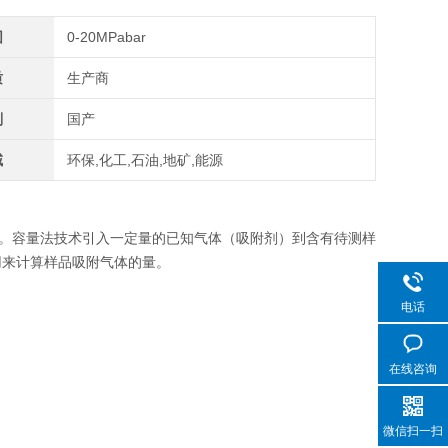
围
0-20MPabar
质
生产商
别
国产
域
环保,化工,石油,地矿,能源
。容量法技术引入一定量的已知气体（吸附剂）到含有待测样
用来计算样品吸附气体的量。
电话
在线咨询
微信扫一扫