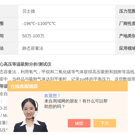
贝士德
压力范
围
-196℃~1100℃℃
厂商性
间
50万-100万
产地类
法
静态容量法
应用领
心高压等温吸附分析/测试仪
态容量法，利用氢气，甲烷和二氧化碳等气体获得高压吸附和脱附等温线
室中，当样品与吸附气体达到平衡时，记录zui终的平衡压力。这些数据
等温吸附分析/测试仪
产品特点:
PH 全自动高温高压气体吸附仪
欢迎您！
来自局域网的朋友！有什么可以帮
：
助您的吗？
-20MPa，温度范围-196℃~1100℃可选，分析位数量1/2/4个可选。
Main Function
容量法高压气体吸附;
高压气体吸附脱附等温线测试;