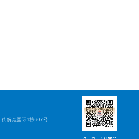
街辉煌国际1栋607号