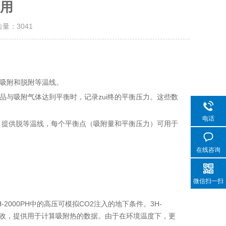
用
击量：
3041
吸附和脱附等温线。
与吸附气体达到平衡时，记录zui终的平衡压力。这些数
电话
，提供脱等温线，每个平衡点（吸附量和平衡压力）可用于
在线咨询
微信扫一扫
000PH中的高压可模拟CO2注入的地下条件。3H-
的吸收，提供用于计算吸附热的数据。由于在环境温度下，更