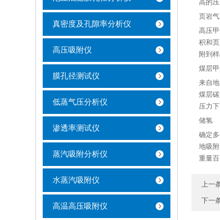
高的压
页岩气
真密度及孔隙率分析仪
高压甲
积和页
高压吸附仪
附到样
煤层甲
膜孔径测试仪
来自地
煤层碳
低蒸气压分析仪
压力下
储氢
渗透率测试仪
确定多
地吸附
蒸汽吸附分析仪
重量百
水蒸汽吸附仪
上一
下一
高温高压吸附仪