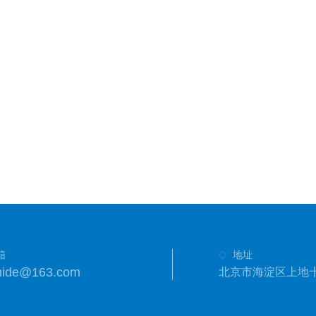
箱
地址
hide@163.com
北京市海淀区上地十