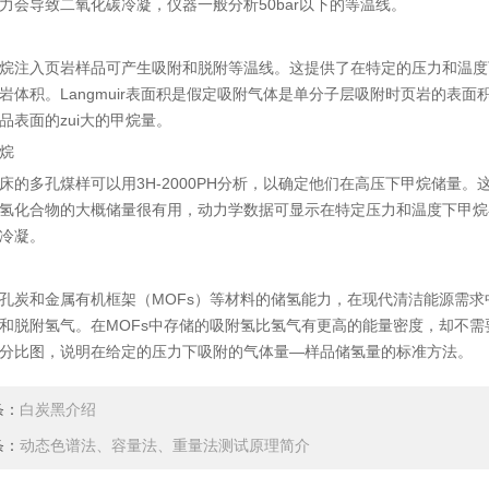
力会导致二氧化碳冷凝，仪器一般分析50bar以下的等温线。
烷注入页岩样品可产生吸附和脱附等温线。这提供了在特定的压力和温度下页
岩体积。Langmuir表面积是假定吸附气体是单分子层吸附时页岩的表面积
品表面的zui大的甲烷量。
烷
床的多孔煤样可以用3H-2000PH分析，以确定他们在高压下甲烷储量
氢化合物的大概储量很有用，动力学数据可显示在特定压力和温度下甲烷
冷凝。
孔炭和金属有机框架（MOFs）等材料的储氢能力，在现代清洁能源需
和脱附氢气。在MOFs中存储的吸附氢比氢气有更高的能量密度，却不需要
分比图，说明在给定的压力下吸附的气体量—样品储氢量的标准方法。
条：
白炭黑介绍
条：
动态色谱法、容量法、重量法测试原理简介