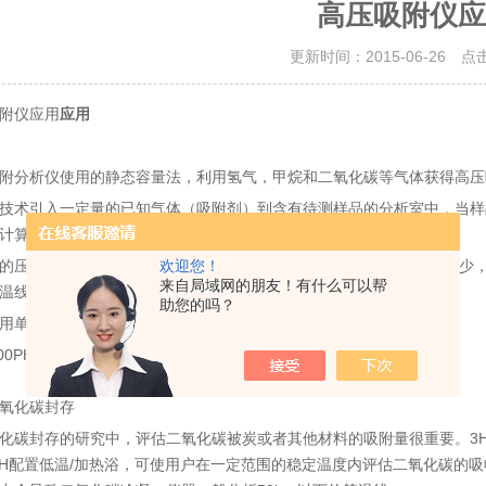
高压吸附仪应
更新时间：2015-06-26 点
附仪应用
应用
附分析仪使用的静态容量法，利用氢气，甲烷和二氧化碳等气体获得高压
技术引入一定量的已知气体（吸附剂）到含有待测样品的分析室中，当样品
计算样品吸附气体的量。
欢迎您！
的压力间隔内重复这个过程，直到达到预选的zui大压力。然后压力减少
来自局域网的朋友！有什么可以帮
温线。
助您的吗？
用单独的传感器监测歧管和样品室，获得良好的重现性和准确性。
2000PH型高压吸附仪产品应用
化碳封存
化碳封存的研究中，评估二氧化碳被炭或者其他材料的吸附量很重要。3H-2
0PH配置低温/加热浴，可使用户在一定范围的稳定温度内评估二氧化碳