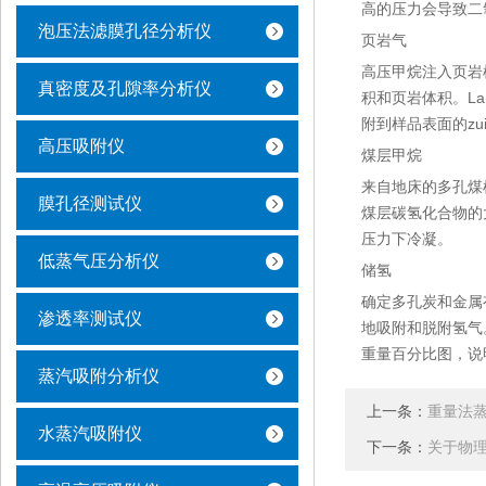
高的压力会导致二
泡压法滤膜孔径分析仪
页岩气
高压甲烷注入页岩
真密度及孔隙率分析仪
积和页岩体积。La
附到样品表面的zu
高压吸附仪
煤层甲烷
来自地床的多孔煤
膜孔径测试仪
煤层碳氢化合物的
压力下冷凝。
低蒸气压分析仪
储氢
确定多孔炭和金属
渗透率测试仪
地吸附和脱附氢气
重量百分比图，说
蒸汽吸附分析仪
上一条：
重量法
水蒸汽吸附仪
下一条：
关于物理