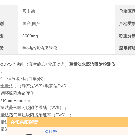
贝士德
价格区
别
国产,国产
产地类
围
5000mg
称重分
类
静/动态蒸汽吸附仪
应用领
VS&DVS全功能（真空静态+常压动态）
重量法水蒸汽吸附检测仪
：
析位，恒压吸附动力学分析
能重量法，（静态法VVS+动态法DVS）
动循环吸附寿命评价
Main Function
重量法蒸气吸附脱附等温线（VVS）；
重量法蒸气等压吸附脱附速率（DVS）；
重量法蒸气等压吸附脱附速率（VVS）；
重量法气体吸附脱附等温线（DGS）；
欢迎您！