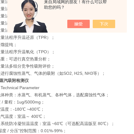
重量法气体吸附脱附等温线（VGS）；
来自局域网的朋友！有什么可以帮
助您的吗？
重量法气体等压吸附脱附速率（DGS）；
重量法气体等压吸附脱附速率（VGS）；
重量法程序升温脱附（TPD）；
重量法程序升温脱气（TPD）；
重量法程序升温还原（TPR）；
蒸馏提纯；
重量法程序升温氧化（TPO）；
热重：可进行真空热重分析；
重量法多组分竞争性吸附评价；
级进行腐蚀性蒸气、气体的吸附（如SO2, H2S, NH3等）；
蒸汽吸附检测仪
chnical Parameter
气体种类：水蒸气、有机蒸气、各种气体，选配腐蚀性气体；
/ 量程：1ug/5000mg；
温度：-180℃ ~400℃；
脱气温度：室温～ 400℃；
路系统防冷凝恒温温度：室温 ~60℃（可选配高温版至 80℃）；
湿度 / 分压"控制范围：0.01%-99%；