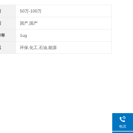
间
50万-100万
别
国产,国产
辨率
1ug
域
环保,化工,石油,能源
电话