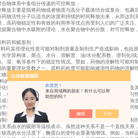
聚合物体系中多组分传递的可控释放：
释放主要是指将药物或者物质与高分子载体结合或复合、包裹后
将药物活性分子以适当的浓度和持续的时间释放出来，从而达到
用，高药物稳定性和有效的利用率等优点而受到人们的广泛关注
根据聚合物中水吸附的理论，水在聚合物中的分散，对可控释放
原料药和赋形剂：
 原料药某些理化性质可能对制剂质量及制剂生产造成影响，包括原
、光学异构体、熔点、水分、溶解度、油/水分配系数、溶剂化/
热、湿、氧等条件下的稳定性情况。譬如，药物的溶解性可能对
虑的重要理化常数之一。原料药粒度可能影响难溶性药物的溶解
生物利用度及临床疗效产生显著影响
料的理化性质及用量 :
欢迎您！
理化性质（包括分子量及其分布、取代度、粘度、性状、粒度及其
来自局域网的朋友！有什么可以帮
量，例如，稀释剂的粒度、密度变化可能对固体制剂的含量均匀
助您的吗？
量或粘度变化可能对药物释放行为有较显著的影响。水分的影响
由于在固体表面吸附了一层液膜，这一层液膜的存在，使固体药
酶制剂
剂包括单一酶制剂和复合酶制剂，现在使用的多为复合酶制剂
的关系由水的吸附等温线表示。虽然这种关系不是一个直线关系
在较高的水分活度下，酶蛋白的变性会显著地增强。例如，当样品水