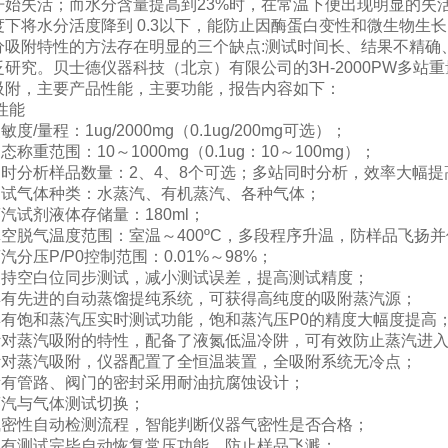
开始失活；而水分含量提高到23%时，在常温下便出现明显的失
度下将水分活度降到 0.3以下，能防止因酶蛋白变性和微生物生
分吸附特性的方法存在明显的三个缺点:测试时间长、结果不精确
泛研究。贝士德仪器科技（北京）有限公司的3H-2000PW多
吸附，主要产品性能，主要功能，报告内容如下：
性能
敏度/量程：1ug/2000mg（0.1ug/200mg可选）；
态称重范围：10～1000mg（0.1ug：10～100mg）；
同时分析样品数量：2、4、8个可选；多站同时分析，效率大幅提
测试气体种类：水蒸汽、有机蒸汽、各种气体；
汽试剂液体存储量：180ml；
真空脱气温度范围：室温～400ºC，多段程序升温，防样品飞扬
汽分压P/P0控制范围：0.01%～98%；
支持空白位同步测试，减小测试误差，提高测试精度；
具有先进的自动蒸馏提纯系统，可获得高纯度的吸附蒸汽源；
具有饱和蒸汽压实时测试功能，饱和蒸汽压P0的精度大幅度提高
针对蒸汽吸附的特性，配备了液氮低温冷阱，可有效防止蒸汽进
针对蒸汽吸附，仪器配置了全恒温装置，全吸附系统无冷点；
所有管路、阀门的密封采用耐油抗腐蚀设计；
蒸汽与气体测试切换；
气密性自动检测流程，智能判断仪器气密性是否合格；
具有测试完毕自动恢复常压功能，防止样品飞溅；