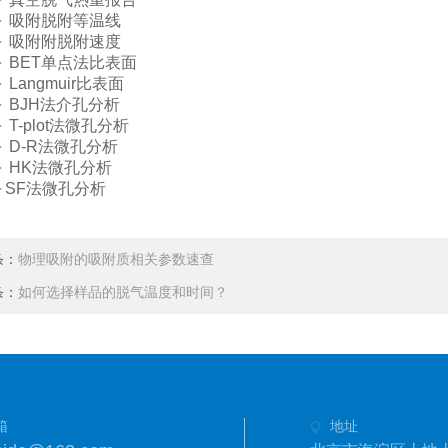
吸附脱附等温线
吸附附脱附速度
BET单点法比表面
angmuir比表面
BJH法介孔分析
-plot法微孔分析
D-R法微孔分析
HK法微孔分析
F法微孔分析
条：
物理吸附的吸附质相关参数速查
条：
如何选择样品的脱气温度和时间？
箱
地址