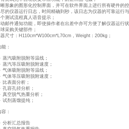
清晰形象的图形化控制界面，并可在软件界面上进行所有硬件的
详尽的仪器运行日志，时间精确到秒，该日志为仪器的可靠运行
各个测试流程真人语音提示；
自动邮件通知功能，即使操作者在出差中亦可方便了解仪器运行
全球采购关键部件；
器尺寸：H110cm*W100cm*L70cm，Weight：200kg；
功能：
蒸汽吸附脱附等温线；
蒸汽等压吸附脱附速度；
气体吸附脱附等温线；
气体等压吸附脱附速度；
比表面分析；
孔容孔径分析；
真空脱气热重分析；
试剂蒸馏提纯；
内容：
分析汇总报告
真空脱气热重报告