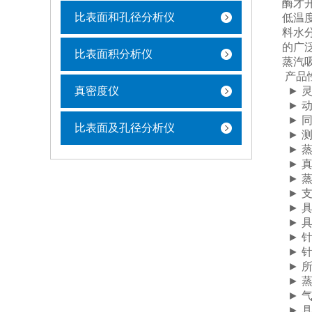
酶才
比表面和孔径分析仪
低温
料水
的广
比表面积分析仪
蒸汽
产品
真密度仪
► 灵
► 动
► 
比表面及孔径分析仪
► 
► 蒸
► 
► 蒸
► 
► 
► 
► 
► 
► 
► 
► 
► 