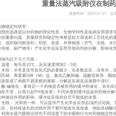
重量法蒸汽吸附仪在制药
更新时间：2023-07-17 点
药物稳定性研究：
剂型的选择是以对药物的理化性质、生物学特性及临床应用需求
中的重要问题。质量研究和稳定性考察是处方筛选和工艺优化的
间，或药物与附加剂，剂型、容器、外界物质（空气、光线、水
中间体、副产物等）产生化学反应反而导致药剂的分解，影响化
归纳为以下几个方面：
）温度：每升高10℃，反应速度增加2－3倍。
）水份：水常是化学反应式的必要媒介，在多数反应，没有水，
阿匹林、青霉素G钾（钠）盐、氯化乙酰胆碱、硫酸亚铁等，颗
表面形成了肉眼不易觉察的液膜，分解反应就在这液膜中进行。
）酸-碱催化：要肯定一个药物是否被所用的缓冲所催化，首先应
例应不变，以免引起PH值改变）不同浓度的缓冲盐如对药物分解
这种催化作用的影响，缓冲盐应保持在尽可能低的浓度。
）光线： 光和热一样，可以提供产生化学反应所必须的活化能。
反应，在特殊波长的沈线作用下都可能发生或加速，例如亚硝酸
，利用水蒸汽吸附仪研究不同湿度下的水吸附行为对药物稳定性