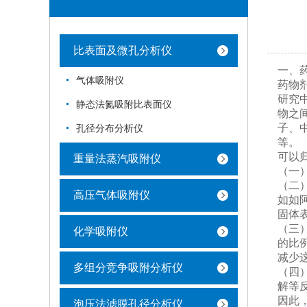
比表面及微孔分析仪
一、
气体吸附仪
药物
研究
静态法氮吸附比表面仪
物之
子、
孔径分布分析仪
等。
可以
重量法蒸汽吸附仪
（一
（二
高压气体吸附仪
如如
固体
（三
化学吸附仪
的比
减少
多组分竞争吸附分析仪
（四
解等
因此
泡压法滤膜孔径分析仪