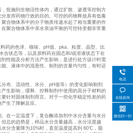
，投施到生物活性体内，通过扩散、渗透等控制方
充分发挥药物疗效的目的。可控的药物释放具有低毒
。聚合物体系中的分子物质传递水起了相当重要的作
，在聚合物体系中亲水亲油平衡的可控转变都非常重
料药的色泽、嗅味、pH值、pka、粒度、晶型、比
或水合状态等，以及原料药在固态和/或溶液状态下在
制剂性能及分析方法产生影响，是进行处方设计时需
性能、液体中的混悬性、制剂的含量均匀性，有时还
电话
分布、流动性、水分、pH值等）的变化影响制剂
性产生影响，缓释、控释制剂中使用的高分子材料的
主要针对固体制剂而言。对于一些化学稳定性差的药
在线咨询
物产生了降解反应。
。在一定温度下，复合酶添加剂中水分含量与水分
微信扫一扫
，但总的趋势是，样品水分含量越高，水分活度越
分含量降为10%时，直至温度提高到 60℃，脂