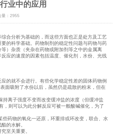
行业中的应用
击量：
2955
等综合分析为基础的，而这些方面也正是处方及工艺
重要的科学基础。药物制剂的稳定性问题与药物与药
分等）杂质（夹杂在药物或附加剂等之中的金属离
学反应的速度的因素包括温度、催化剂，水份、光线
反应的就不会进行。有些化学稳定性差的固体药物例
粒表面吸附了水份以后，虽然仍是疏散的粉末，但在
保持离子强度不变而改变缓冲盐的浓度（但缓冲盐
有，则可以为此分解反应可被一般酸碱催化，为了
某些药物的氧化一还原，环重排或环改变，联合、水
戊酯的水解。
研究至关重要。