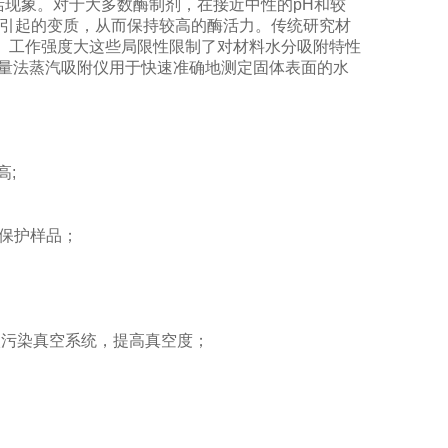
活现象。对于大多数酶制剂，在接近中性的pH和较
长引起的变质，从而保持较高的酶活力。传统研究材
、工作强度大这些局限性限制了对材料水分吸附特性
站重量法蒸汽吸附仪用于快速准确地测定固体表面的水
高;
并保护样品；
；
入污染真空系统，提高真空度；