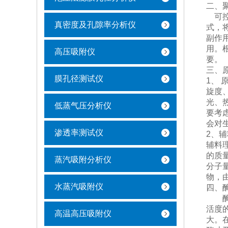
二、
可控
真密度及孔隙率分析仪
式，
副作
用。
高压吸附仪
要。
三、
膜孔径测试仪
1、
旋度
光、
低蒸气压分析仪
要考
会对
渗透率测试仪
2、辅
辅料
的质
蒸汽吸附分析仪
分子
物，
水蒸汽吸附仪
四、
酶制
活度
高温高压吸附仪
大。