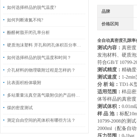
如何选择样品的脱气温度?
品牌
如何判断液氮不纯?
价格区间
酚醛树脂开闭孔率分析
全自动真密度孔隙率
硬质泡沫塑料 开孔和闭孔体积百分率的测定
测试内容
：
真密度
发泡材料、硬质泡
如何选择样品的脱气温度和时间？
符合GB/T 10799-2
测试精度
：
精确度优
介孔材料的物理吸附过程是怎样的？
测试速度
：
1-2
比表面积粉体吸附
分 析 站
：
TD1
-K
适用范围
：
样品密
多站重量法真空蒸气吸附仪的产品特点和系统设计特性概述
体等样品的真密度
测试体积
：
0.0
煤的密度测试
样 品 池
：
标配10
测定自由空间的死体积有哪些方法？
10799-2008
的测试
2000ml（配
压力范围
：
0-1bar
.