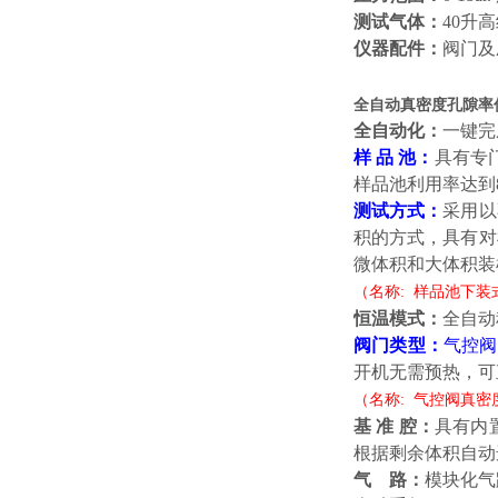
测试气体
：
40升
仪器配件
：
阀门及
全自动真密度孔隙率
全自动化
：
一键完
样
品
池：
具有专
样品池利用率达到
测试方式：
采用以
积的方式，具有对
微体积和大体积装
（名称
: 样品池
下装
恒温模式
：
全自动
阀门类型
：
气控阀
开机无需预热，可
（名称
: 气控阀真密
基 准 腔
：
具有内
根据剩余体积自动
气
路
：
模块化气