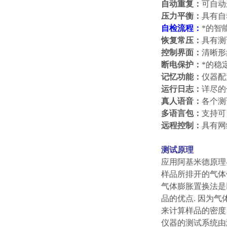
自动重复
：
可自动
压力平衡
：
具有自
自检流程
：
*的智
恢复常压
：
具有测
控制界面
：
清晰形
断电保护
：
*的稳
记忆功能
：
仪器配
运行日志
：
详尽的
真人语音
：
各个测
多语言包
：
支持可
远程控制
：
具有网
测试原理
应用阿基米德原理
样品所排开的气体
气体膨胀置换法是
品的优点. 因为
来计算样品的密度
仪器的测试系统由