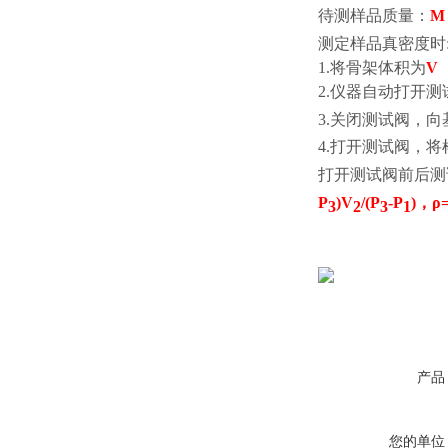
待测样品质量：
M
测定样品真密度时
1.
将骨架体积为
V
2.
仪器自动打开测
3.
关闭测试阀，向
4.
打开测试阀，将
打开测试阀前后测
P
)V
/(P
-P
)，
ρ
3
2
3
1
产品
您的单位