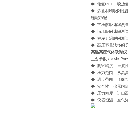
◆ 储氢PCT、吸放
◆ 多孔材料吸附性能
选配功能：
◆ 常压解吸速率测
◆ 恒压吸附速率测
◆ 程序升温脱附测
◆ 高压容量法多组
高温高压气体吸附仪
主要参数 / Main Para
◆ 测试精度：重
◆ 压力范围：从高真
◆ 温度范围：-196
◆ 安全性：仪器内
◆ 压力精度：进口高
◆ 仪器恒温（空气浴