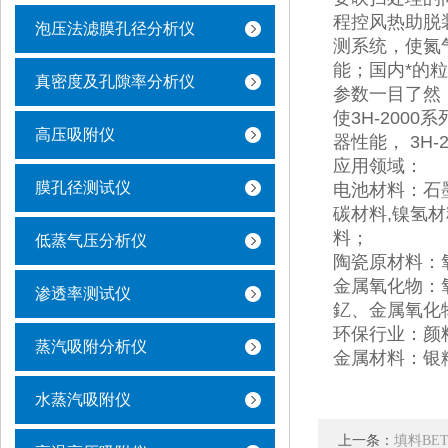
程控风热助脱
泡压法滤膜孔径分析仪
测系统，使氮
能；国内*的
真密度及孔隙率分析仪
参数一目了然
使3H-20
高压吸附仪
器性能， 3H
应用领域：
膜孔径测试仪
电池材料：石墨
碳材料,镍氢材
料；
低蒸气压分析仪
陶瓷原材料：
金属氧化物：氧
渗透率测试仪
釔、金属氧化
环保行业：颜料
蒸汽吸附分析仪
金属材料：银粉
水蒸汽吸附仪
上一条：
填料BE