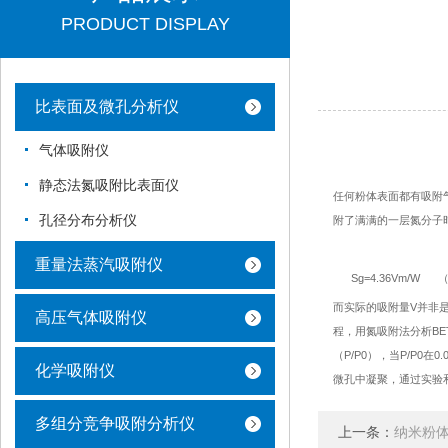
PRODUCT DISPLAY
比表面及微孔分析仪
气体吸附仪
静态法氮吸附比表面仪
任何粉体表面都有吸附
孔径分布分析仪
附了满满的一层氮分子
重量法蒸汽吸附仪
Sg=4.36Vm/W
而实际的吸附量V并非
高压气体吸附仪
程，用氮吸附法分析B
（P/P0），当P/P0
化学吸附仪
微孔中凝聚，通过实验
多组分竞争吸附分析仪
上一条：
纳米粉