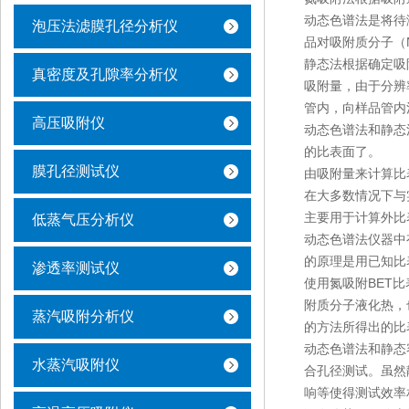
动态色谱法是将待
泡压法滤膜孔径分析仪
品对吸附质分子（
静态法根据确定吸
真密度及孔隙率分析仪
吸附量，由于分辨
管内，向样品管内
高压吸附仪
动态色谱法和静态
的比表面了。
膜孔径测试仪
由吸附量来计算比
在大多数情况下与
主要用于计算外比
低蒸气压分析仪
动态色谱法仪器中
的原理是用已知比
渗透率测试仪
使用氮吸附BET
附质分子液化热，
蒸汽吸附分析仪
的方法所得出的比
动态色谱法和静态
水蒸汽吸附仪
合孔径测试。虽然
响等使得测试效率