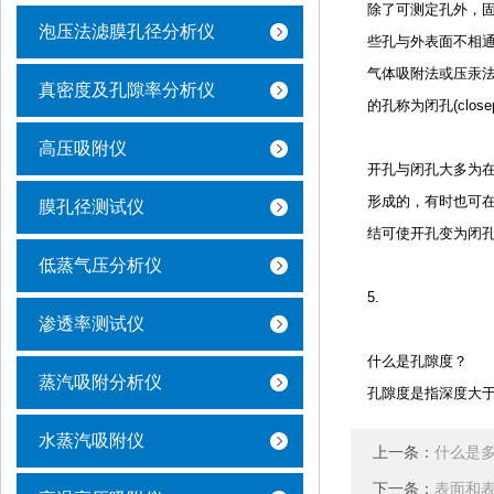
除了可测定孔外，
泡压法滤膜孔径分析仪
些孔与外表面不相
气体吸附法或压汞
真密度及孔隙率分析仪
的孔称为闭孔(closep
高压吸附仪
开孔与闭孔大多为
形成的，有时也可
膜孔径测试仪
结可使开孔变为闭孔
低蒸气压分析仪
5.
渗透率测试仪
什么是孔隙度？
蒸汽吸附分析仪
孔隙度是指深度大
水蒸汽吸附仪
上一条：
什么是
下一条：
表面和