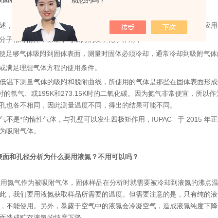
助您的吗？
述，气体分子是作为吸附探针来分析比表面的，所以它应该满足以下应用
体分子相对惰性，保证不与吸附剂发生化学作用；
了使足够气体吸附到固体表面，测量时固体必须冷却，通常冷却到吸附气体
合或满足理想气体方程的使用条件。
低温下测量气体的吸附和脱附曲线，所使用的气体是那些在固体表面形成物理
3K时的氩气、或195K和273.15K时的二氧化碳。因为氮气非常便宜，
孔也各不相同，因此测量温度不同，得出的结果可能不同。
气不是*的惰性气体，与孔壁可以发生四极矩作用，IUPAC 于 2015 
为吸附气体。
比表面和孔径分析为什么要用液氮？不用可以吗？
  如果用氮气作为被吸附气体，固体样品在分析时就需要被冷却到液氮的沸点温
此，我们要用液氮获取样品所需要的温度。但需要注意的是，只有纯的液
，不能使用。另外，暴露于空气中的液氮会冷凝空气，造成液氮纯度下降
而造成贮存液氮的纯度下降。