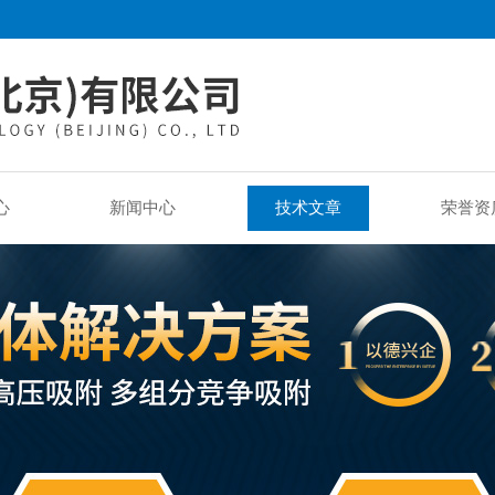
心
新闻中心
技术文章
荣誉资