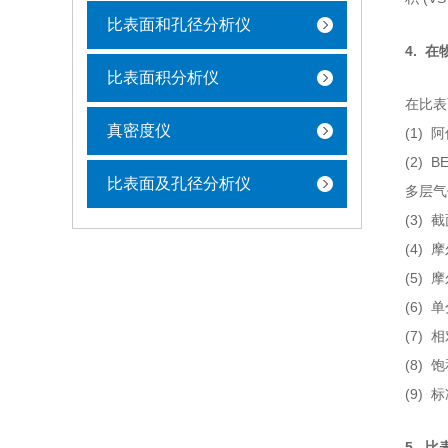
比表面和孔径分析仪
4. 
比表面积分析仪
在比表
真密度仪
(1) 阿
(2) 
比表面及孔径分析仪
多层气
(3) 
(4) 
(5)
(6)
(7)
(8)
(9)
5. 