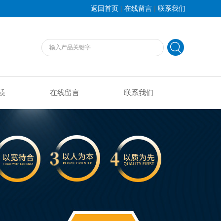
|
|
返回首页
在线留言
联系我们
质
在线留言
联系我们