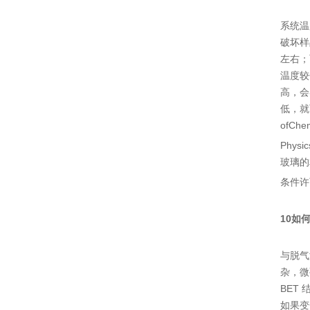
系统温
破坏样
左右；
温度较
高，会
低，就
ofChem
Phys
玻璃的
条件许
10如
与脱气
杂，微
BET
如果变