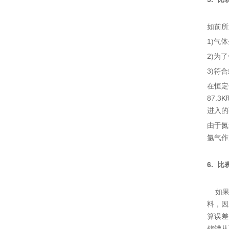
如前所
1)气
2)为
3)符
在恒定
87.
进入的
由于氮
氩气作
6. 
 
料，因
算误差
储罐从