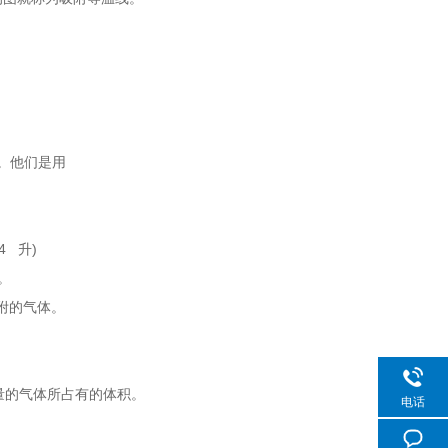
ler。他们是用
 升)

附的气体。
数量的气体所占有的体积。
电话