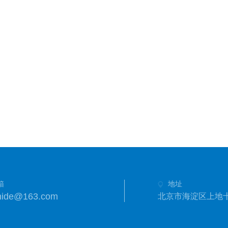
箱
地址
hide@163.com
北京市海淀区上地十