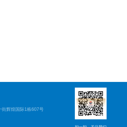
街辉煌国际1栋607号