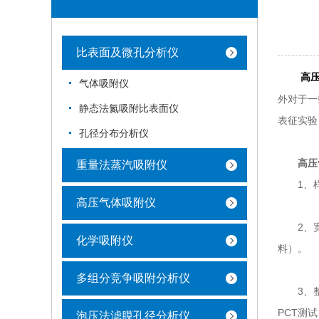
比表面及微孔分析仪
高
气体吸附仪
外对于一
静态法氮吸附比表面仪
表征实验
孔径分布分析仪
高压
重量法蒸汽吸附仪
1、样
高压气体吸附仪
2、宽泛
化学吸附仪
料）。
多组分竞争吸附分析仪
3、整合
PCT测
泡压法滤膜孔径分析仪