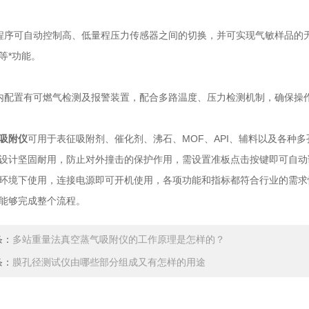
可自动控制高、低量程压力传感器之间的切换，并可实现气敏样品的无
等*功能。
配置有可燃气检测及报警装置，配合多路温度、压力检测机制，确保操
吸附仪
可用于表征吸附剂、催化剂、沸石、MOF、API、辅料以及各种
设计坚固耐用，防止对外撞击的保护作用，需设置准板点击按键即可自动
环境下使用，连接电源即可开机使用，各项功能和指标都符合行业的需求
能够完成整个流程。
条：
多站重量法真空蒸气吸附仪的工作原理是怎样的？
条：
膜孔径测试仪由哪些部分组成又有怎样的用途