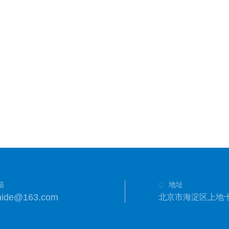
箱
地址
hide@163.com
北京市海淀区上地十