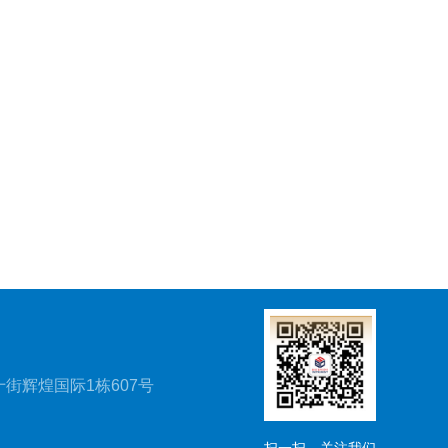
街辉煌国际1栋607号