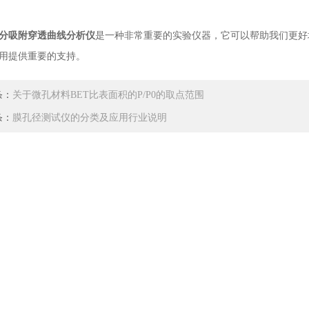
分吸附穿透曲线分析仪
是一种非常重要的实验仪器，它可以帮助我们更好
用提供重要的支持。
条：
关于微孔材料BET比表面积的P/P0的取点范围
条：
膜孔径测试仪的分类及应用行业说明