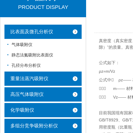
PRODUCT DISPLAY
比表面及微孔分析仪
真密度（真实密度
气体吸附仪
隙）”的质量。真
静态法氮吸附比表面仪
公式如下：
孔径分布分析仪
ρz=m/Vz
重量法蒸汽吸附仪
公式中 ρz—— 材
 m—— 材
高压气体吸附仪
 Vz—— 
化学吸附仪
目前我国现有国家标准和行
GB/T8929、GB/
多组分竞争吸附分析仪
用密度瓶（比重瓶