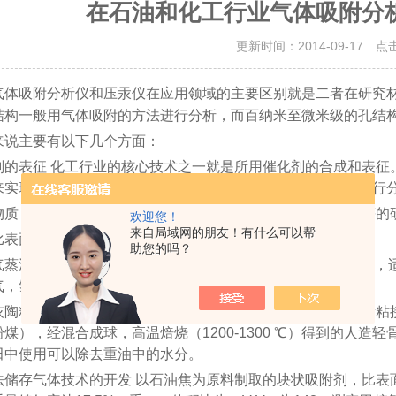
在石油和化工行业气体吸附分
更新时间：2014-09-17 点
气体吸附分析仪和压汞仪在应用领域的主要区别就是二者在研究
结构一般用气体吸附的方法进行分析，而百纳米至微米级的孔结
来说主要有以下几个方面：
剂的表征 化工行业的核心技术之一就是所用催化剂的合成和表征
来实现，当然依据孔径尺寸的不同，也有使用压汞法的方法进行
物质 用于胶黏，色谱分析，离子交换树脂和其他高分子材料等的
欢迎您！
来自局域网的朋友！有什么可以帮
比表面分析 比表面越大，越具有含油、气构造。
助您的吗？
气蒸汽转化催化剂的研究及质检 该催化剂以Alfa-Al2O3为载
气，氢气、甲醇合成气等蒸汽转化工艺。
灰陶粒研究 烧结粉煤灰陶粒是以粉煤灰为主要原料，掺加少量粘
粉煤），经混合成球，高温焙烧（1200-1300 ℃）得到的人
田中使用可以除去重油中的水分。
储存气体技术的开发 以石油焦为原料制取的块状吸附剂，比表面为23