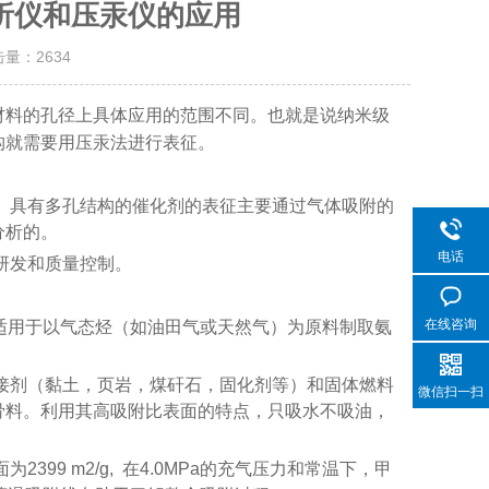
析仪和压汞仪的应用
击量：
2634
材料的孔径上具体应用的范围不同。也就是说纳米级
构就需要用压汞法进行表征。
。具有多孔结构的催化剂的表征主要通过气体吸附的
分析的。
电话
研发和质量控制。
在线咨询
体，适用于以气态烃（如油田气或天然气）为原料制取氨
接剂（黏土，页岩，煤矸石，固化剂等）和固体燃料
微信扫一扫
造轻骨料。利用其高吸附比表面的特点，只吸水不吸油，
99 m2/g, 在4.0MPa的充气压力和常温下，甲