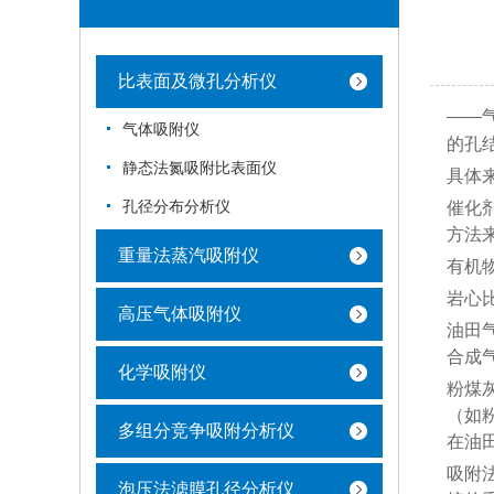
比表面及微孔分析仪
——
气体吸附仪
的孔
静态法氮吸附比表面仪
具体
孔径分布分析仪
催化
方法
重量法蒸汽吸附仪
有机
岩心
高压气体吸附仪
油田
合成
化学吸附仪
粉煤
（如
多组分竞争吸附分析仪
在油
吸附法
泡压法滤膜孔径分析仪