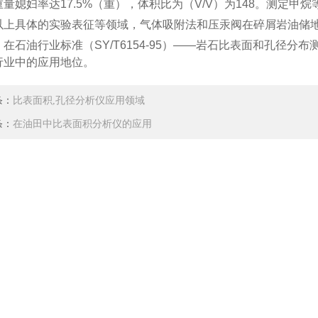
重量媳妇率达17.5%（重），体积比为（V/V）为148。测定
以上具体的实验表征等领域，气体吸附法和压汞阀在碎屑岩油储
，在石油行业标准（SY/T6154-95）——岩石比表面和孔径
行业中的应用地位。
条：
比表面积,孔径分析仪应用领域
条：
在油田中比表面积分析仪的应用