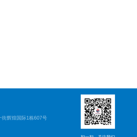
街辉煌国际1栋607号