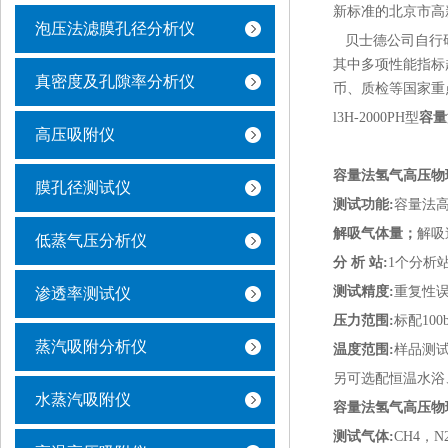
新标准的北京市高
泡压法滤膜孔径分析仪
贝士德公司自行研
其中多项性能指标
真密度及孔隙率分析仪
币、质检等国家重
l3H-2000PH型
容量
高压吸附仪
容量法氢气高压物
膜孔径测试仪
测试功能:
容量法高
解吸气体量；
解吸
低蒸气压分析仪
分 析 站:
1个分析
测试精度:
重复性误
渗透率测试仪
压力范围:
标配100
蒸汽吸附分析仪
温度范围:
样品测试
另可选配恒温水浴
水蒸汽吸附仪
容量法氢气高压物
测试气体:
CH4，N