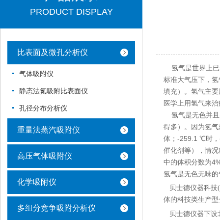
PRODUCT DISPLAY
比表面及微孔分析仪
氢气是世界上已知的
气体吸附仪
标准大气压下，氢
静态法氮吸附比表面仪
填充）。氢气主要
医学上用氢气来治
孔径分布分析仪
氢气是无色并且密
得多）。因为氢气
重量法蒸汽吸附仪
体；-259.1
催化剂等），情况
高压气体吸附仪
中的体积分数为4
氢气是无色无味的气
化学吸附仪
贝士德仪器科技(
体的科技类生产型
多组分竞争吸附分析仪
贝士德仪器下设北