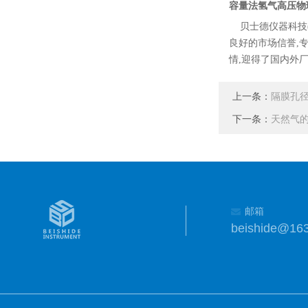
容量法氢气高压物
贝士德仪器科技
良好的市场信誉,
情,迎得了国内外厂
上一条：
隔膜孔
下一条：
天然气
邮箱
beishide@16