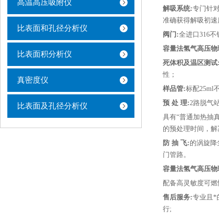
高温高压吸附仪
解吸系统:
专门针
准确获得解吸初速
比表面和孔径分析仪
阀门:
全进口316
容量法氢气高压物
比表面积分析仪
死体积及温区测试
性；
真密度仪
样品管:
标配25m
预 处 理:
2路脱气
比表面及孔径分析仪
具有“普通加热抽
的预处理时间，解
防 抽 飞:
的涡旋降
门管路。
容量法氢气高压物
配备高灵敏度可燃
售后服务:
专业且*
行;