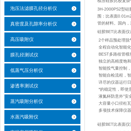
模压硅胶比较复杂
泡压法滤膜孔径分析仪
3H-2000PS
围：比表面0.01m
管的材料。国内，
真密度及孔隙率分析仪
硅胶BET比表面
高压吸附仪
2个样品预处理脱
全程自动化智能化
BEST多路歧管
膜孔径测试仪
独立的高精度饱和
智能投气量控制，
低蒸气压分析仪
智能自检流程，智
详尽的仪器运行日
渗透率测试仪
*的稳定性，即使
液氮杯防意外"安
蒸汽吸附分析仪
大容量小口径杜瓦
多项技术保障仪器
水蒸汽吸附仪
硅胶BET比表面