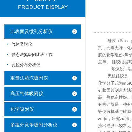
PRODUCT DISPLAY
比表面及微孔分析仪
硅胶（Silica
气体吸附仪
剂，无毒无味，化
静态法氮吸附比表面仪
胶的化学组份和物
度等。 硅胶根据
孔径分布分析仪
一般来说，硅胶
无机硅胶是一种
重量法蒸汽吸附仪
化学分子式为mS
硅胶因其制造方法
高压气体吸附仪
高、热稳定性好、
有机硅胶是一种有
化学吸附仪
等使有机基与硅原
zui多，研究zui
多组分竞争吸附分析仪
挤出硅胶比较常见