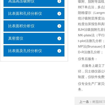
高温高压吸附仪
吸附、脱附等温线
BET单点法，多
朗格缪尔（Langm
比表面和孔径分析仪
统计吸附层厚度法
粒度估算报告和真
比表面积分析仪
BJH法吸脱附孔
MK-plate法
真密度仪
t-plot法微孔分析
MP法(Brunauer
比表面及孔径分析仪
D-R法微孔分析；
仪售后服务：
在服务上建立了一
径，贝士德仪器公
制度，仪软件免费
仪专业生产厂家贝
务。
上一条：
树脂BE