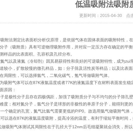
低温吸附法吸附
更新时间：2015-04-30 点
附法测定比表面积分析仪原理，是依据气体在固体表面的吸附特性，在
分子（吸附质）具有可逆物理吸附作用，并对应一定压力存在确定的平衡
测样品的比表面积、孔容积及孔径分布。
气以及液氮（冷却剂）因其易获得性和良好的可逆吸附特性，成为zui
道较小，扩散较慢的微孔样品，如：分子筛及活性炭等样品；以及比表面
在局限性，可以选择氩气，二氧化碳气，氪气等做吸附气体。
为吸附气体可以在87K液氩温度或者77K的液氮温度下在材料表面发生
方面原因：
氮分子是极性分子且存在四极偶距，加强了吸附质分子与不均匀的分子筛孔
难度；相对氮分子，氩气分子是球形的非极性的单原子分子，能得到更
对于一个确定的孔宽，氮气比氩气需要更低的P/P0。故选用氩气做吸附气体
氩气可以选在87K的液氩温度吸附，提高冷浴的温度，有利于缩短平衡时间
吸附气体测试其局限性在于孔径大于12nm后毛细凝聚就会消失，所以