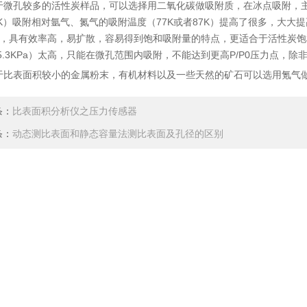
微孔较多的活性炭样品，可以选择用二氧化碳做吸附质，在冰点吸附，主
3K）吸附相对氩气、氮气的吸附温度（77K或者87K）提高了很多，大
，具有效率高，易扩散，容易得到饱和吸附量的特点，更适合于活性炭饱
85.3KPa）太高，只能在微孔范围内吸附，不能达到更高P/P0压力点，
比表面积较小的金属粉末，有机材料以及一些天然的矿石可以选用氪气
条：
比表面积分析仪之压力传感器
条：
动态测比表面和静态容量法测比表面及孔径的区别