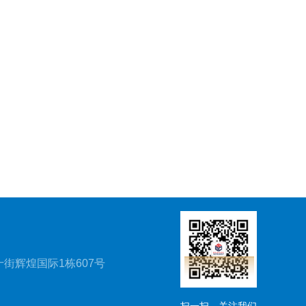
街辉煌国际1栋607号