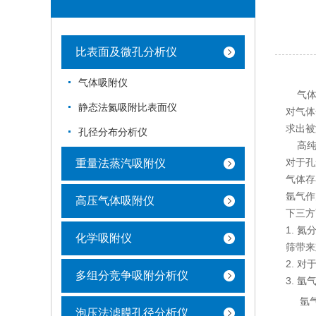
比表面及微孔分析仪
气体吸附仪
气体吸
静态法氮吸附比表面仪
对气体
求出被
孔径分布分析仪
高纯氮
对于孔
重量法蒸汽吸附仪
气体存
氩气作
高压气体吸附仪
下三
1. 
化学吸附仪
筛带来
2. 
多组分竞争吸附分析仪
3. 
氩气做
泡压法滤膜孔径分析仪