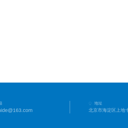
箱
地址
hide@163.com
北京市海淀区上地十