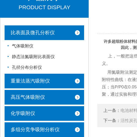
PRODUCT DISPLAY
比表面及微孔分析仪
许多超细粉体材料的
气体吸附仪
因此，测
上，一般把这些孔按
静态法氮吸附比表面仪
义。
孔径分布分析仪
用氮吸附法测定中
附特性曲线：在液
重量法蒸汽吸附仪
压；当P/P0在0
聚，通过实验和理
高压气体吸附仪
上一条：
电池材
化学吸附仪
下一条：
活性炭
多组分竞争吸附分析仪