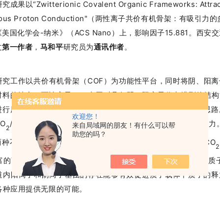
成果以“Zwitterionic Covalent Organic Frameworks: Attract
rous Proton Conduction"（两性离子共价有机骨架：
有吸引力的
美国化学会-纳米》（ACS Nano）上，影响因子15.881。
西安交
文
，
研究员为
。
第一作者
马和平
通讯作者
研究工作以共价有机骨架（COF）为功能性平台，同时将阴、阳离
材料的结合。两性离子COF内同时具备阴、阳离子位点排列的结
进行原子水平调控，这给设计具备功能导向的材料提供了新的思路
欢迎您！
O
/CO
气体分离及无水质子传导领域均展现出极大的应用潜力
来自局域网的朋友！有什么可以帮
2
2
助您的吗？
两种不同的极性位点，使其实现了高SO
吸附量及突出的SO
/CO
2
2
2
丰富的离子迁移位点，使其在负载三氮唑、咪唑后实现了优异的质
孔道内阳离子和阴离子基团的存在能够有效促进质子载体中质子的释
的各种应用提供无限的可能。