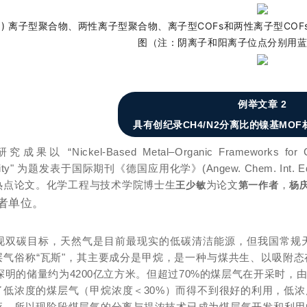
 (a) 离子型聚合物、两性离子型聚合物、离子型COFs和两性离子型CO
图（注：阴离子和阳离子位点分别用
例举文章 2
具有创纪录CH4/N2分离比的镍基MO
究成果以 “Nickel-Based Metal–Organic Frameworks for Coal
tivity" 为题发表于国际期刊《德国应用化学》(Angew. Chem. Int. Ed
热点论文。化学工程与技术学院博士生
为论文
，
王少敏
第一作者
杨
者单位。
现双碳目标，天然气是目前最现实的低碳清洁能源，但我国常规
层气俗称“瓦斯"，其主要成分是甲烷，是一种与煤共生、以吸附
年探明的储量约为4200亿立方米。但超过70%的煤层气在开采
了低浓度的煤层气（甲烷浓度＜30%）而得不到很好的利用，低
应。所以现阶段煤层气的分离与提浓技术已成为煤层气开发和利用