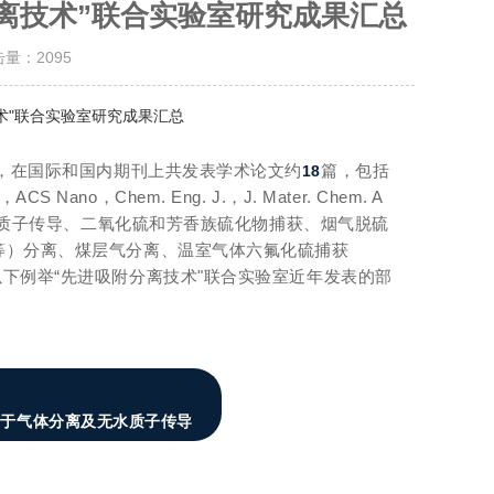
离技术”联合实验室研究成果汇总
击量：
2095
术"联合实验室研究成果汇总
，在国际和国内期刊上共发表学术论文约
篇，包括
18
s，
ACS Nano，Chem. Eng. J.，J. Mater. Chem. A
质子传导、二氧化硫和芳香族硫化物捕获、烟气脱硫
r等）分离、
煤层气分离、温室气体六氟化硫捕获
以下例举
“先进吸附分离技术"联合实验室近年发表的部
用于气体分离及无水质子传导