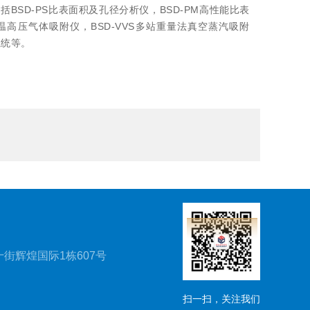
BSD-PS比表面积及孔径分析仪，BSD-PM高性能比表
高温高压气体吸附仪，BSD-VVS多站重量法真空蒸汽吸附
系统等。
街辉煌国际1栋607号
扫一扫，关注我们