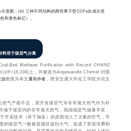
Fs示意图；(b) 三种不同结构的两性离子型COFs合成示意
蓝色和黄色标记）。
F材料用于煤层气分离
-Bed Methane Purification with Record CH4/N2
.)(IF=15.336)上，并被选为Angewandte Chemie 封面
教授为本文
，西安交通大学化工学院为论文
庆远
通讯作者
天然气产能不足，需开发煤层气等非常规天然气作为补
态存储于煤层内的非常规天然气，我国煤层气储量丰富，
时，由于开采技术（井下抽采）的原因混入了大量的空气，导
浓度的煤层气一般被直接排放到大气，造成了资源浪费和
的行业瓶颈问题，是需要攻克的关键节点。针对上述问