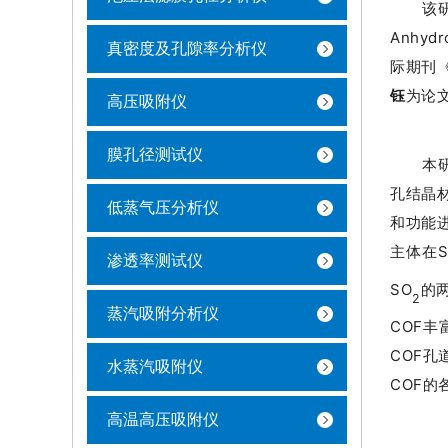
该研究
Anhyd
真密度及孔隙率分析仪
际期刊《
为论
钰
高压吸附仪
膜孔径测试仪
本
孔结晶
低蒸气压分析仪
和功能
主体在S
渗透率测试仪
SO
的
2
蒸汽吸附分析仪
COF
COF
水蒸汽吸附仪
COF
高温高压吸附仪