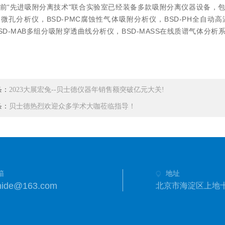
前“先进吸附分离技术"联合实验室已经装备多款吸附分离仪器设备，包括
微孔分析仪，BSD-PMC腐蚀性气体吸附分析仪，BSD-PH全自动
SD-MAB多组分吸附穿透曲线分析仪，BSD-MASS在线质谱气体分析
条：
2023大展宏兔--贝士德仪器年销售额突破亿元大关!
条：
贝士德热烈欢迎众多学术大咖莅临指导！
箱
地址
hide@163.com
北京市海淀区上地十