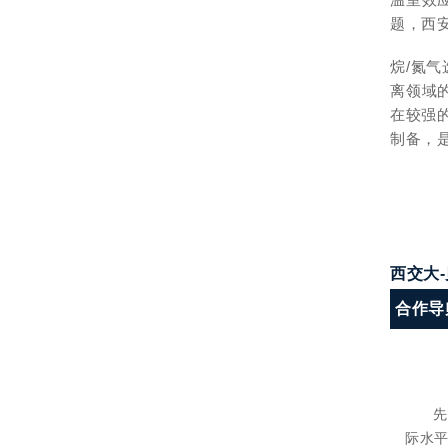
题，西安
烷/氮气
离领域的
在较强的
制备，
西交大
合作导
先
际水