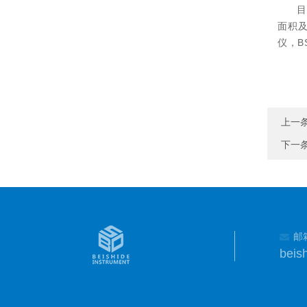
目
面积及
仪，B
上一
下一
邮
beis