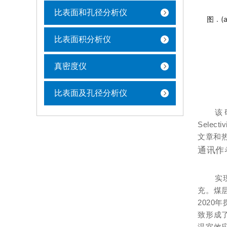
比表面和孔径分析仪
图 .
比表面积分析仪
真密度仪
比表面及孔径分析仪
该研
Selec
文章和
通讯作
实
充。煤
2020
致形成
温室效