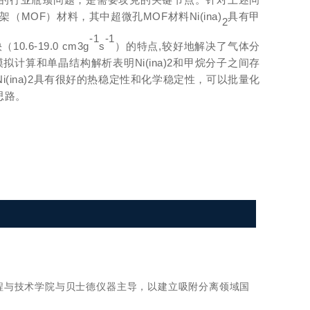
OF）材料，其中超微孔MOF材料Ni(ina)
具有甲
2
-1
-1
.6-19.0 cm3g
s
）的特点,较好地解决了气体分
模拟计算和单晶结构解析表明Ni(ina)2和甲烷分子之间存
(ina)2具有很好的热稳定性和化学稳定性，可以批量化
思路。
工程与技术学院与贝士德仪器主导，以建立吸附分离领域国