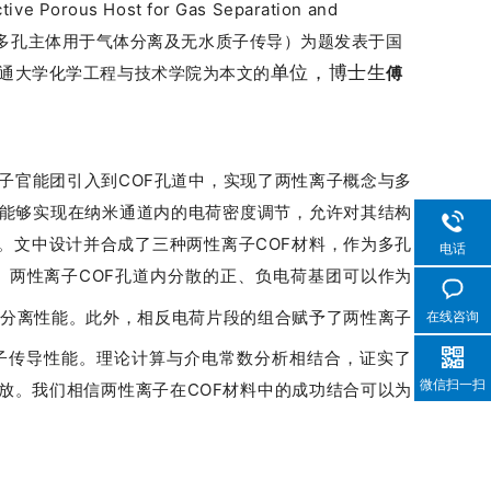
ive Porous Host for Gas Separation and
多孔主体用于气体分离及无水质子传导）为题发表于国
单位，博士生
通大学化学工程与技术学院为本文的
傅
子官能团引入到COF孔道中，实现了两性离子概念与多
构能够实现在纳米通道内的电荷密度调节，允许对其结构
。文中设计并合成了三种两性离子COF材料，作为多孔
电话
。两性离子COF孔道内分散的正、负电荷基团可以作为
分离性能。此外，相反电荷片段的组合赋予了两性离子
在线咨询
子传导性能。理论计算与介电常数分析相结合，证实了
微信扫一扫
放。我们相信两性离子在COF材料中的成功结合可以为