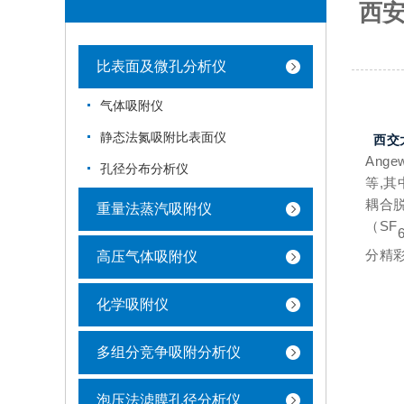
西安
比表面及微孔分析仪
气体吸附仪
静态法氮吸附比表面仪
西交
Ange
孔径分布分析仪
等,其
耦合脱
重量法蒸汽吸附仪
（SF
分精
高压气体吸附仪
化学吸附仪
多组分竞争吸附分析仪
泡压法滤膜孔径分析仪