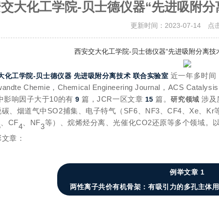
交大化工学院-贝士德仪器“先进吸附分
更新时间：2023-07-14 点
西安交大化工学院-贝士德仪器“先进吸附分离技
近一年多时间
大化工学院-贝士德仪器
先进吸附分离技术 联合实验室
wandte Chemie，
Chemical Engineering Journal，
ACS Catalysi
中影响因子大于10的有
篇，JCR一区文章
篇。
涉及
9
15
研究领域
碳、烟道气中SO2捕集、电子特气（SF6、NF3、CF4、Xe、K
、CF
、NF
等）、烷烯烃分离、光催化CO2还原
等多个领域。
6
4
3
彩文章：
例举文章 1
两性离子共价有机骨架：有吸引力的多孔主体