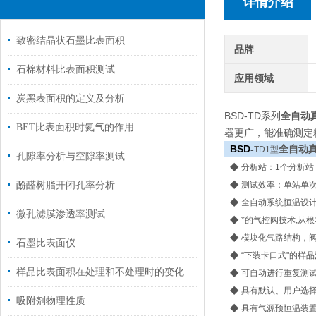
详情介绍
致密结晶状石墨比表面积
品牌
石棉材料比表面积测试
应用领域
炭黑表面积的定义及分析
BSD-TD系列
全自动
BET比表面积时氦气的作用
器更广，能准确测定
BSD-
全自动
TD1型
孔隙率分析与空隙率测试
◆
分析站：1个分析站
◆
酚醛树脂开闭孔率分析
测试效率：单站单次
◆
全自动系统恒温设
微孔滤膜渗透率测试
◆
*的气控阀技术,从
◆
模块化气路结构，
石墨比表面仪
◆
“下装卡口式"的样
◆
样品比表面积在处理和不处理时的变化
可自动进行重复测
◆
具有默认、用户选
吸附剂物理性质
◆
具有气源预恒温装