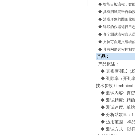
◆
智能自检流程，智
◆
具有测试完毕自动
◆
清晰形象的图形化
◆
详尽的仪器运行日
◆
各个测试流程真人
◆
支持可自定义编辑
◆
具有网络远程控制
产品：
产品概述：
◆ 真密度测试（粉
◆ 孔隙率（开孔率
技术参数 / technical 
◆ 测试内容: 真
◆ 测试精度: 精确度优
◆ 测试速度: 单站
◆ 分析站数量：1-
◆ 适用范围：样品
◆ 测试方式：以样