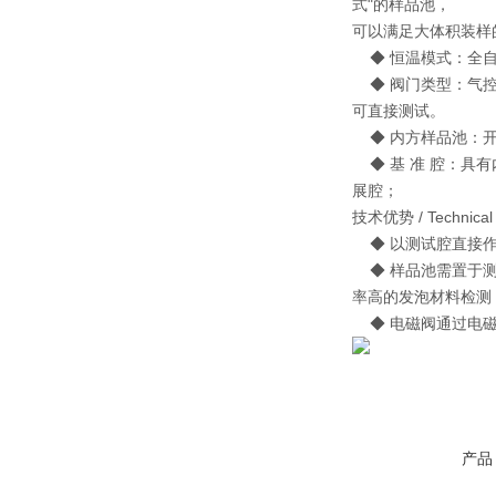
式"的样品池，
可以满足大体积装
◆ 恒温模式：全自
◆ 阀门类型：气控
可直接测试。
◆ 内方样品池：开
◆ 基 准 腔：具
展腔；
技术优势 / Technical 
◆ 以测试腔直接作
◆ 样品池需置于测
率高的发泡材料检测
◆ 电磁阀通过电磁
产品