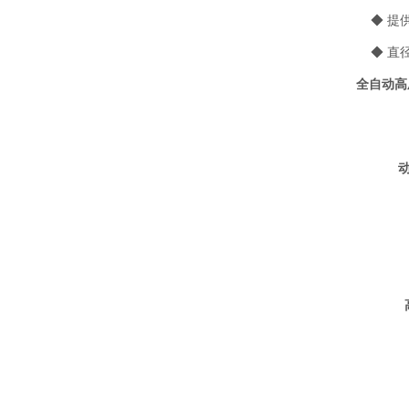
◆
提
◆
直
全自动高