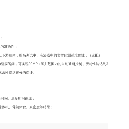
 ；
样的准确性；
上下游腔体，提高测试中、高渗透率的岩样的测试准确性；（选配）
隔膜阀阀，可实现20MPa 压力范围内的自动通断控制，密封性能达到零泄漏，使用寿
气密性得到充分的保证。
力时间、温度时间曲线；
隙体积、骨架体积、真密度等结果；