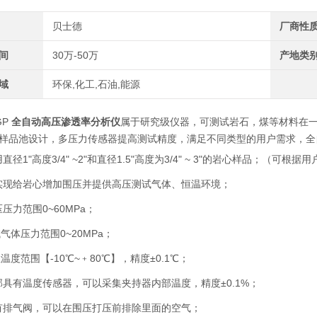
贝士德
厂商性
间
30万-50万
产地类
域
环保,化工,石油,能源
GP
全自动高压渗透率分析仪
属于研究级仪器，可测试岩石，煤等材料在
样品池设计，多压力传感器提高测试精度，满足不同类型的用户需求，全
直径1"高度3/4" ~2"和直径1.5"高度为3/4" ~ 3"的岩心样品；（可根
实现给岩心增加围压并提供高压测试气体、恒温环境；
压力范围0~60MPa；
气体压力范围0~20MPa；
温度范围【-10℃~﹢80℃】，精度±0.1℃；
部具有温度传感器，可以采集夹持器内部温度，精度±0.1%；
有排气阀，可以在围压打压前排除里面的空气；