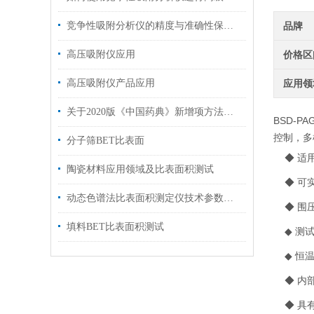
竞争性吸附分析仪的精度与准确性保障方法
品牌
高压吸附仪应用
价格区
高压吸附仪产品应用
应用领
关于2020版《中国药典》新增项方法解读与仪器解决方案
BSD-PA
控制，多
分子筛BET比表面
◆
适用
陶瓷材料应用领域及比表面积测试
◆
可
动态色谱法比表面积测定仪技术参数及一览
◆
围压
填料BET比表面积测试
◆
测试
◆
恒温
◆
内
◆
具