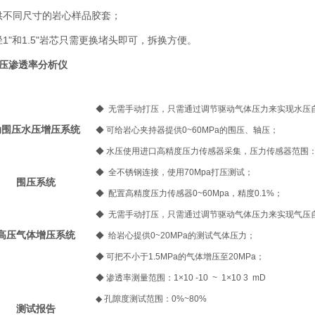
供不同尺寸的岩心样品胶套；
径1"和1.5"岩芯只需更换堵头即可，拆换方便。
压渗透率分析仪
◆
无需手动打压，只需通过调节驱动气体压力来实现水压
动围压水压增压系统
◆
可给岩心夹持器提供0~60MPa的围压、轴压；
◆
水压使用进口高精度压力传感器采集，压力传感器范围：0~
◆
全不锈钢连接，使用70Mpa打压测试；
围压系统
◆
配置高精度压力传感器0~60Mpa，精度0.1%；
◆
无需手动打压，只需通过调节驱动气体压力来实现气压
高压气体增压系统
◆
给岩心提供0~20MPa的测试气体压力；
◆
可把不小于1.5MPa的气体增压至20MPa；
◆
渗透率测量范围：1×10 -10 ~ 1×10 3 mD
◆
孔隙度测试范围：0%~80%
测试报告