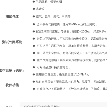
◆
孔隙体积、骨架体积
◆
真密度
测试气体
◆
空气、氮气、氦气、甲烷等；
◆
全不锈钢气路结构，使用30MPa水压打压测试；
◆
配置2只高精度压力传感器，范围0~200bar，精度0.1%
◆
岩芯上下游腔体，可实现5ml的极小腔体，提高低渗岩
测试气路系统
◆
可根据用户岩样的类型，增加扩展腔数量，来增大岩样
◆
阀门采用安全性高、耐高压的全进口316不锈钢高压气动
◆
整个气路使用瑞士英福康氦质谱检漏仪检漏，使仪器的
◆
可对样品进行抽真空处理；
真空系统（选配）
◆
选用进口真空泵，极限真空度1*10-7MPa。
◆
软件自动采集并记录系统内的压力、温度值，并绘制压
软件功能
◆
自动保存相关原始数据，并计算出渗透率、孔隙度、孔