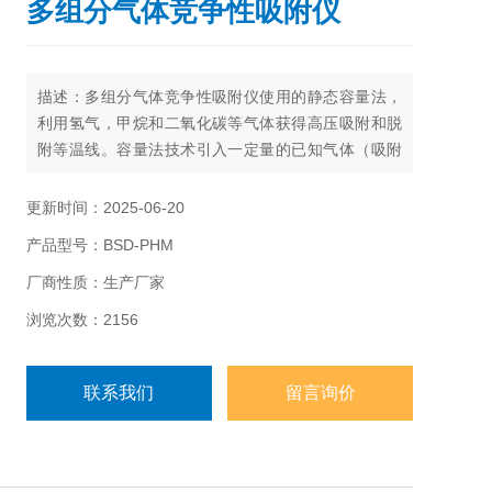
多组分气体竞争性吸附仪
描述：多组分气体竞争性吸附仪使用的静态容量法，
利用氢气，甲烷和二氧化碳等气体获得高压吸附和脱
附等温线。容量法技术引入一定量的已知气体（吸附
剂）到含有待测样品的分析室中，当样品与吸附气体
达到平衡时，记录Z终的平衡压力。这些数据用来计算
更新时间：2025-06-20
样品吸附气体的量。
产品型号：BSD-PHM
厂商性质：生产厂家
浏览次数：2156
联系我们
留言询价