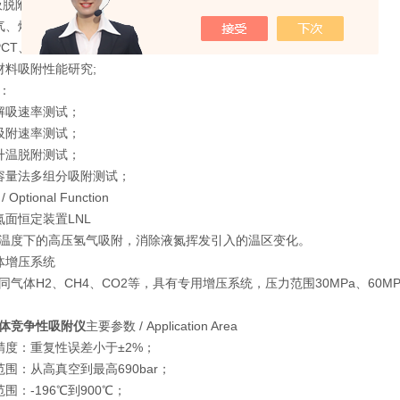
T吸脱附曲线，吸附常数;
气、煤层气储量评估研究;
PCT、吸放氢循环测试;
材料吸附性能研究;
：
解吸速率测试；
吸附速率测试；
升温脱附测试；
容量法多组分吸附测试；
Optional Function
氮面恒定装置LNL
温度下的高压氢气吸附，消除液氮挥发引入的温区变化。
体增压系统
同气体H2、CH4、CO2等，具有专用增压系统，压力范围30MPa、60MPa
体竞争性吸附仪
主要参数 / Application Area
试精度：重复性误差小于±2%；
范围：从高真空到最高690bar；
围：-196℃到900℃；