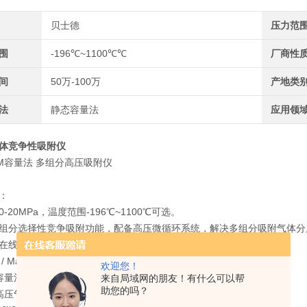
贝士德
压力范
围
-196℃~1100℃℃
厂商性
间
50万-100万
产地类
法
静态容量法
应用领
体竞争性吸附仪
PHM容量法 多组分高压吸附仪
：
-20MPa，温度范围-196℃~1100℃可选。
组分选择性竞争吸附功能，配备高压微循环系统，解决多组分吸附气体分
在线质谱气体浓度分析装置。
Main Function
欢迎您！
容量法高压气体吸附;
来自局域网的朋友！有什么可以帮
助您的吗？
高压气体吸附脱附等温线测试;