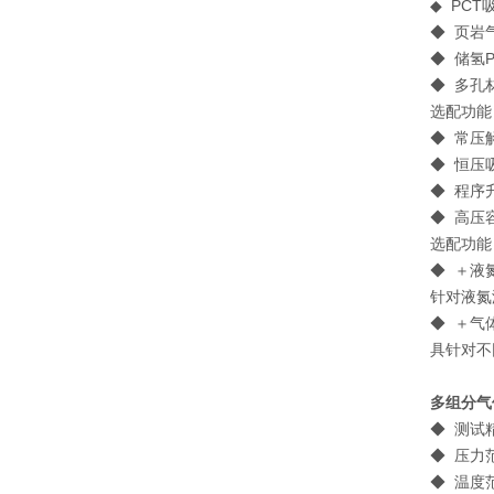
◆ PC
◆ 页岩
◆ 储氢
◆ 多孔
选配功能
◆ 常压
◆ 恒压
◆ 程序
◆ 高压
选配功能 / 
◆ ＋液
针对液氮
◆ ＋气
具针对不
多组分气
◆ 测
◆ 压力
◆ 温度范