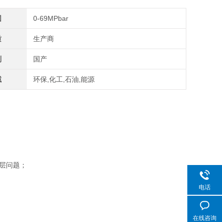
围
0-69MPbar
质
生产商
别
国产
域
环保,化工,石油,能源
层问题；
电话
在线咨询