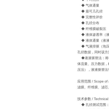
◆ 气体通量
◆ 最可几孔径
◆ 完整性评价
◆ 孔径分布
◆ 纤维膜破裂压
◆ 液体渗透率（液
◆ 液体通量（液
◆ 气液排驱（泡压
孔径数据，同时该方
◆液液驱替法：将待
体流量、压力数据，
压法），液液驱替法
应用范围 / Scope of a
滤膜、纤维膜、滤芯
技术参数 / Technical 
◆ 孔径测试范围：标准