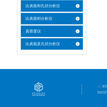
比表面和孔径分析仪
比表面积分析仪
真密度仪
比表面及孔径分析仪
邮
beis