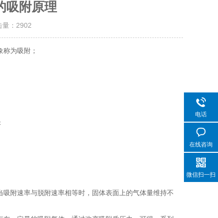
的吸附原理
击量：
2902
象称为吸附；
电话
快
在线咨询
微信扫一扫
当吸附速率与脱附速率相等时，固体表面上的气体量维持不