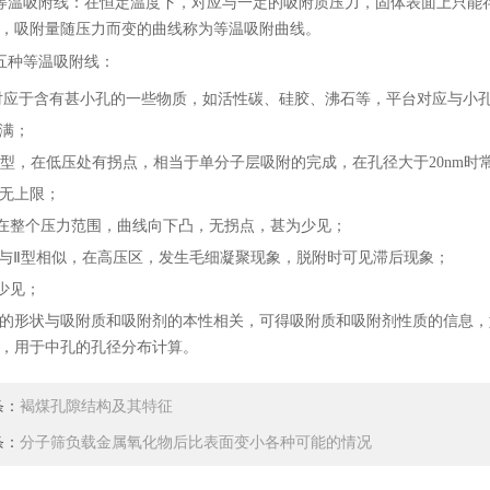
等温吸附线：在恒定温度下，对应与一定的吸附质压力，固体表面上只能
，吸附量随压力而变的曲线称为等温吸附曲线。
五种等温吸附线：
对应于含有甚小孔的一些物质，如活性碳、硅胶、沸石等，平台对应与小孔
满；
S型，在低压处有拐点，相当于单分子层吸附的完成，在孔径大于20nm时
无上限；
在整个压力范围，曲线向下凸，无拐点，甚为少见；
与Ⅱ型相似，在高压区，发生毛细凝聚现象，脱附时可见滞后现象；
少见；
的形状与吸附质和吸附剂的本性相关，可得吸附质和吸附剂性质的信息，如Ⅱ
，用于中孔的孔径分布计算。
条：
褐煤孔隙结构及其特征
条：
分子筛负载金属氧化物后比表面变小各种可能的情况