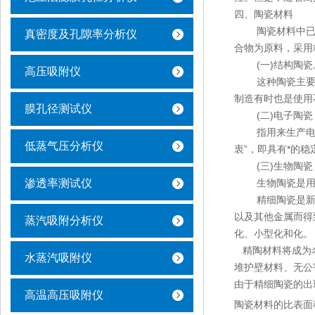
四、陶瓷材料
陶瓷材料中已崛
真密度及孔隙率分析仪
合物为原料，采用
(一)结构陶瓷
高压吸附仪
这种陶瓷主要用
制造有时也是使用
膜孔径测试仪
(二)电子陶瓷
指用来生产电子
低蒸气压分析仪
衷”，即具有*的
(三)生物陶瓷
渗透率测试仪
生物陶瓷是用于制
精细陶瓷是新型
以及其他金属而得
蒸汽吸附分析仪
化、小型化和
精陶材料将成为名
水蒸汽吸附仪
堆护壁材料、无公
由于精细陶瓷的出
高温高压吸附仪
陶瓷材料的比表面