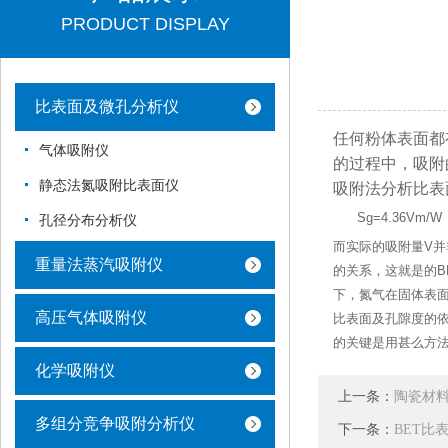
PRODUCT DISPLAY
比表面及微孔分析仪
任何粉体表面都
气体吸附仪
的过程中，吸附
静态法氮吸附比表面仪
吸附法分析比表
Sg=4.36Vm
孔径分布分析仪
而实际的吸附量V
重量法蒸汽吸附仪
的关系，这就是的B
下，氮气在固体表面的
高压气体吸附仪
比表面及孔隙度的依
的关键是用甚么方
化学吸附仪
上一条：
陶瓷材
多组分竞争吸附分析仪
下一条：
BET比