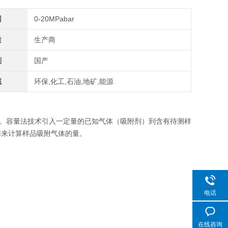
围
0-20MPabar
质
生产商
别
国产
域
环保,化工,石油,地矿,能源
。容量法技术引入一定量的已知气体（吸附剂）到含有待测样
用来计算样品吸附气体的量。
电话
在线咨询