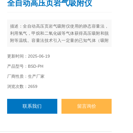
全自动高压页岩气吸附仪
描述：全自动高压页岩气吸附仪使用的静态容量法，
利用氢气，甲烷和二氧化碳等气体获得高压吸附和脱
附等温线。容量法技术引入一定量的已知气体（吸附
剂）到含有待测样品的分析室中，当样品与吸附气体
达到平衡时，记录Z终的平衡压力。这些数据用来计算
更新时间：2025-06-19
样品吸附气体的量。
产品型号：BSD-PH
厂商性质：生产厂家
浏览次数：2659
联系我们
留言询价