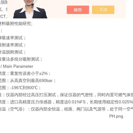
T吸脱附曲线，吸附常数;
气、煤层气储量评估研究;
PCT、吸放氢循环测试;
材料吸附性能研究;
：
解吸速率测试；
吸附速率测试；
升温脱附测试；
容量法多组分吸附测试；
Main Parameter
试精度：重复性误差小于±2%；
范围：从高真空到最高690bar；
围：-196℃到900℃；
性：仪器内部经过高压打压测试，保证仪器的气密性，同时内置可燃气体
精度：进口高精度压力传感器，精度达0.01%FS，长期使用稳定性0.025%
恒温（空气浴）：仪器内部全恒温，歧路、阀门以及气源等，处于同一空气浴环