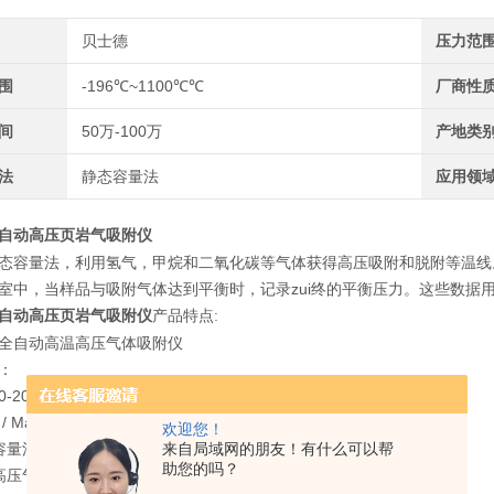
贝士德
压力范
围
-196℃~1100℃℃
厂商性
间
50万-100万
产地类
法
静态容量法
应用领
自动高压页岩气吸附仪
态容量法，利用氢气，甲烷和二氧化碳等气体获得高压吸附和脱附等温线
室中，当样品与吸附气体达到平衡时，记录zui终的平衡压力。这些数据
自动高压页岩气吸附仪
产品特点:
PH 全自动高温高压气体吸附仪
：
-20MPa，温度范围-196℃~1100℃可选，分析位数量1/2/4个可选。
Main Function
欢迎您！
来自局域网的朋友！有什么可以帮
容量法高压气体吸附;
助您的吗？
高压气体吸附脱附等温线测试;