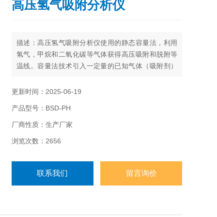
高压氢气吸附分析仪
描述：高压氢气吸附分析仪使用的静态容量法，利用
氢气，甲烷和二氧化碳等气体获得高压吸附和脱附等
温线。容量法技术引入一定量的已知气体（吸附剂）
到含有待测样品的分析室中，当样品与吸附气体达到
平衡时，记录Z终的平衡压力。这些数据用来计算样品
更新时间：2025-06-19
吸附气体的量。
产品型号：BSD-PH
厂商性质：生产厂家
浏览次数：2656
联系我们
留言询价