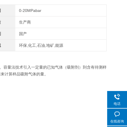
围
0-20MPabar
质
生产商
别
国产
域
环保,化工,石油,地矿,能源
。容量法技术引入一定量的已知气体（吸附剂）到含有待测样
用来计算样品吸附气体的量。
电话
在线咨询