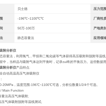
贝士德
压力范
围
-196℃~1100℃℃
厂商性
间
50万-100万
产地类
法
静态容量法
应用领
吸附分析仪
态容量法，利用氢气，甲烷和二氧化碳等气体获得高压吸附和脱附等温线
室中，当样品与吸附气体达到平衡时，记录zui终的平衡压力。这些数据
吸附分析仪
产品特点:
PH 全自动高温高压气体吸附仪
：
-20MPa，温度范围-196℃~1100℃可选，分析位数量1/2/4个可选。
Main Function
容量法高压气体吸附;
高压气体吸附脱附等温线测试;