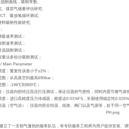
T吸脱附曲线，吸附常数;
气、煤层气储量评估研究;
PCT、吸放氢循环测试;
材料吸附性能研究;
：
解吸速率测试；
吸附速率测试；
升温脱附测试；
容量法多组分吸附测试；
Main Parameter
试精度：重复性误差小于±2%；
范围：从高真空到最高690bar；
围：-196℃到900℃；
性：仪器内部经过高压打压测试，保证仪器的气密性，同时内置可燃气体
精度：进口高精度压力传感器，精度达0.01%FS，长期使用稳定性0.025%
恒温（空气浴）：仪器内部全恒温，歧路、阀门以及气源等，处于同一空气浴环
建立了一支朝气蓬勃的服务队伍，有专职服务工程师为用户提供安装、调