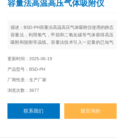
容量法高温高压气体吸附仪
描述：BSD-PH容量法高温高压气体吸附仪使用的静态
容量法，利用氢气，甲烷和二氧化碳等气体获得高压
吸附和脱附等温线。容量法技术引入一定量的已知气
体（吸附剂）到含有待测样品的分析室中，当样品与
吸附气体达到平衡时，记录Z终的平衡压力。这些数据
更新时间：2025-06-19
用来计算样品吸附气体的量。
产品型号：BSD-PH
厂商性质：生产厂家
浏览次数：3677
联系我们
留言询价