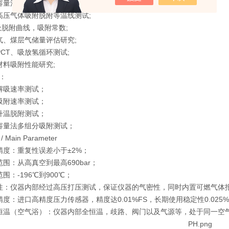
容量法高压气体吸附;
高压气体吸附脱附等温线测试;
T吸脱附曲线，吸附常数;
气、煤层气储量评估研究;
PCT、吸放氢循环测试;
材料吸附性能研究;
：
解吸速率测试；
吸附速率测试；
升温脱附测试；
容量法多组分吸附测试；
Main Parameter
试精度：重复性误差小于±2%；
范围：从高真空到最高690bar；
围：-196℃到900℃；
性：仪器内部经过高压打压测试，保证仪器的气密性，同时内置可燃气体
精度：进口高精度压力传感器，精度达0.01%FS，长期使用稳定性0.025%
恒温（空气浴）：仪器内部全恒温，歧路、阀门以及气源等，处于同一空气浴环