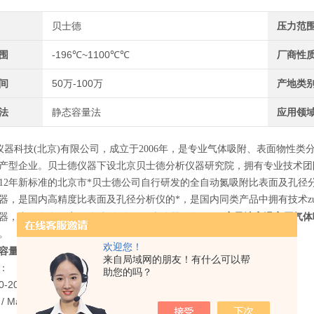
贝士德
压力范
围
-196℃~1100℃℃
厂商性
间
50万-100万
产地类
法
静态容量法
应用领
器科技(北京)有限公司，成立于2006年，是专业气体吸附、表面物性
产型企业。
贝士德仪器下设北京贝士德分析仪器研究院，拥有专业技术团
、12年新标准的北京市*
贝士德公司自行研发的全自动氮吸附比表面及孔径
器，是国内高精度比表面及孔径分析仪的*，是国内同类产品中拥有技术z
容量法高温高压气体
器，出口多个国家，连续4年全国同类仪器销售量*。
。
欢迎您！
容量法高温高压气体吸附仪
来自局域网的朋友！有什么可以帮
：
助您的吗？
-20MPa，温度范围-196℃~1100℃可选，分析位数量1/2/4个可选。
Main Function