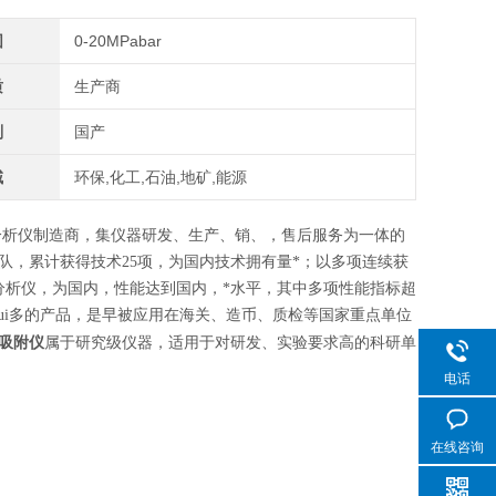
围
0-20MPabar
质
生产商
别
国产
域
环保,化工,石油,地矿,能源
类分析仪制造商，集仪器研发、生产、销、，售后服务为一体的
队，累计获得技术25项，为国内技术拥有量*；以多项连续获
分析仪，
为国内，性能达到国内，*水平，其中多项性能指标超
ui多的产品，是早被应用在海关、造币、质检等国家重点单位
吸附仪
属于研究级仪器，适用于对研发、实验要求高的科研单
电话
在线咨询